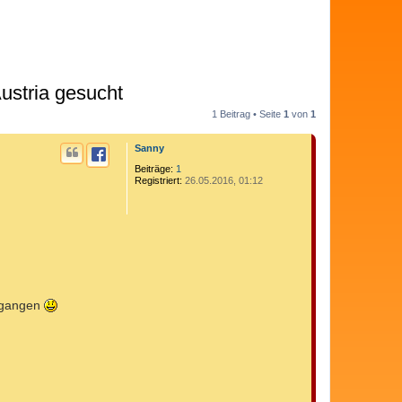
ustria gesucht
1 Beitrag • Seite
1
von
1
Sanny
Beiträge:
1
Registriert:
26.05.2016, 01:12
gegangen