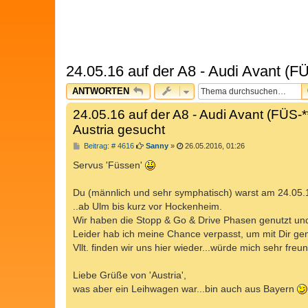
24.05.16 auf der A8 - Audi Avant (
ANTWORTEN
24.05.16 auf der A8 - Audi Avant (FÜS-
Austria gesucht
B
Beitrag: # 4616
Sanny
»
26.05.2016, 01:26
e
i
Servus 'Füssen'
t
r
a
Du (männlich und sehr symphatisch) warst am 24.05.1
g
..ab Ulm bis kurz vor Hockenheim.
Wir haben die Stopp & Go & Drive Phasen genutzt und
Leider hab ich meine Chance verpasst, um mit Dir ge
Vllt. finden wir uns hier wieder...würde mich sehr freu
Liebe Grüße von 'Austria',
was aber ein Leihwagen war...bin auch aus Bayern