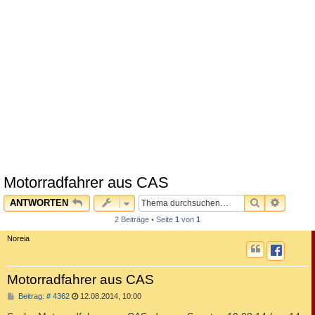
Motorradfahrer aus CAS
SUCHE
ERWEI
ANTWORTEN
2 Beiträge • Seite
1
von
1
Noreia
Motorradfahrer aus CAS
B
Beitrag: # 4362
12.08.2014, 10:00
e
i