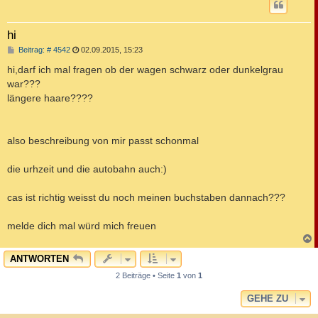
hi
B
Beitrag: # 4542
02.09.2015, 15:23
e
i
hi,darf ich mal fragen ob der wagen schwarz oder dunkelgrau
t
war???
r
a
längere haare????
g
also beschreibung von mir passt schonmal
die urhzeit und die autobahn auch:)
cas ist richtig weisst du noch meinen buchstaben dannach???
melde dich mal würd mich freuen
c
ANTWORTEN
2 Beiträge • Seite
1
von
1
GEHE ZU