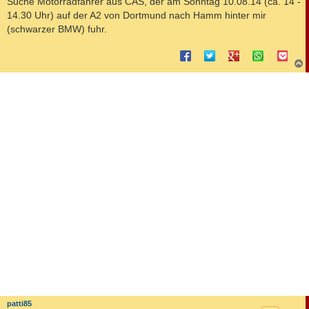
Suche Motorradfahrer aus CAS, der am Sonntag 10.08.14 (ca. 14 -
t
14.30 Uhr) auf der A2 von Dortmund nach Hamm hinter mir
r
a
(schwarzer BMW) fuhr.
g
c
patti85