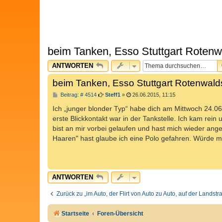
beim Tanken, Esso Stuttgart Rotenw
ANTWORTEN
beim Tanken, Esso Stuttgart Rotenwald
B
Beitrag: # 4514
Steff1
»
26.06.2015, 11:15
e
i
Ich „junger blonder Typ“ habe dich am Mittwoch 24.0
t
erste Blickkontakt war in der Tankstelle. Ich kam rein
r
a
bist an mir vorbei gelaufen und hast mich wieder ang
g
Haaren" hast glaube ich eine Polo gefahren. Würde m
ANTWORTEN
Zurück zu „im Auto, der Flirt von Auto zu Auto, auf der Landst
Startseite
Foren-Übersicht