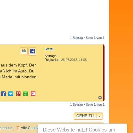
1 Beitrag • Seite
1
von
1
Steff1
Beiträge:
1
Registriert:
26.06.2015, 11:08
r aus dem Kopf. Der
saß ich im Auto. Du
s Mädel mit blonden
N
a
1 Beitrag • Seite
1
von
1
c
h
o
GEHE ZU
b
e
n
Diese Website nutzt Cookies um
pressum
Alle Cookies löschen
Alle Zeiten sind
UTC+02:00