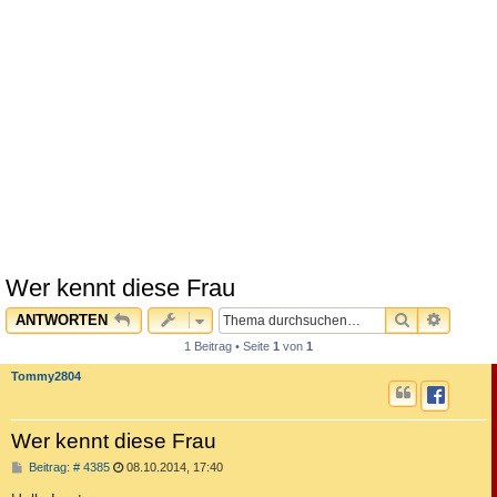
Wer kennt diese Frau
SUCHE
ERWEI
ANTWORTEN
1 Beitrag • Seite
1
von
1
Tommy2804
Wer kennt diese Frau
B
Beitrag: # 4385
08.10.2014, 17:40
e
i