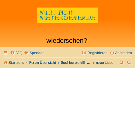
wiedersehen?!
FAQ
Spenden
Registrieren
Anmelden
S
S
Startseite
Foren-Übersicht
Suchbereich III - Bekanntschaften machen
neue Liebe
u
u
c
c
h
h
e
e