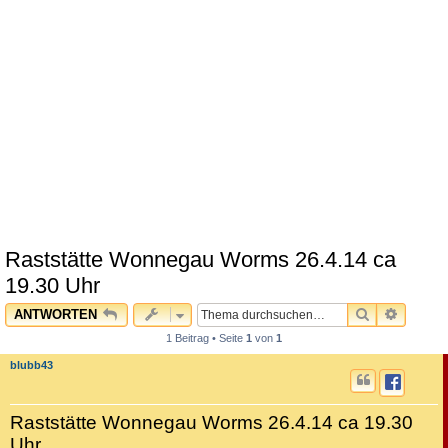
Raststätte Wonnegau Worms 26.4.14 ca
19.30 Uhr
SUCHE
ERWEI
ANTWORTEN
1 Beitrag • Seite
1
von
1
blubb43
Raststätte Wonnegau Worms 26.4.14 ca 19.30
Uhr