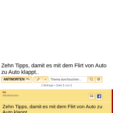
Zehn Tipps, damit es mit dem Flirt von Auto
zu Auto klappt..
SUCHE
ERWEI
ANTWORTEN
2 Beiträge • Seite
1
von
1
rio
Administrator
Zehn Tipps, damit es mit dem Flirt von Auto zu
Auto klappt..