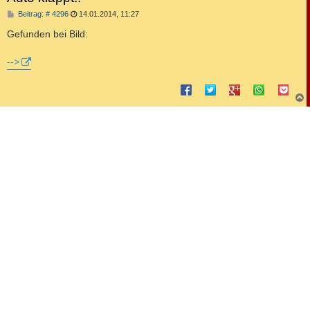
B
Beitrag: # 4296
14.01.2014, 11:27
e
i
Gefunden bei Bild:
t
r
a
-->
g
c