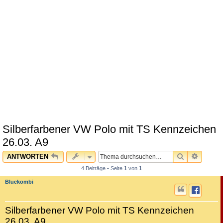
Silberfarbener VW Polo mit TS Kennzeichen
26.03. A9
SUCHE
ERWEI
ANTWORTEN
4 Beiträge • Seite
1
von
1
Bluekombi
Silberfarbener VW Polo mit TS Kennzeichen
26.03. A9