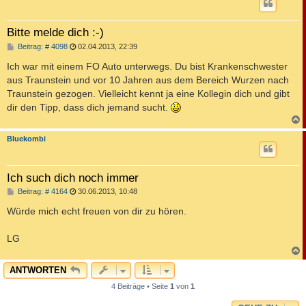
Bitte melde dich :-)
B
Beitrag: # 4098
02.04.2013, 22:39
e
i
Ich war mit einem FO Auto unterwegs. Du bist Krankenschwester
t
aus Traunstein und vor 10 Jahren aus dem Bereich Wurzen nach
r
a
Traunstein gezogen. Vielleicht kennt ja eine Kollegin dich und gibt
g
dir den Tipp, dass dich jemand sucht.
c
Bluekombi
Ich such dich noch immer
B
Beitrag: # 4164
30.06.2013, 10:48
e
i
Würde mich echt freuen von dir zu hören.
t
r
a
LG
g
c
ANTWORTEN
4 Beiträge • Seite
1
von
1