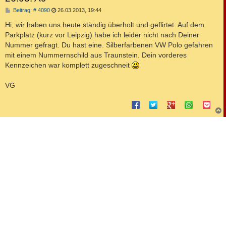
B
Beitrag: # 4090
26.03.2013, 19:44
e
i
Hi, wir haben uns heute ständig überholt und geflirtet. Auf dem
t
Parkplatz (kurz vor Leipzig) habe ich leider nicht nach Deiner
r
a
Nummer gefragt. Du hast eine. Silberfarbenen VW Polo gefahren
g
mit einem Nummernschild aus Traunstein. Dein vorderes
Kennzeichen war komplett zugeschneit
VG
c