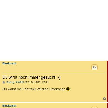
Bluekombi
Du wirst noch immer gesucht :-)
B
Beitrag: # 4093
29.03.2013, 12:16
e
i
Du warst mit Fahrtziel Wurzen unterwegs
t
r
a
g
c
Bluekombi