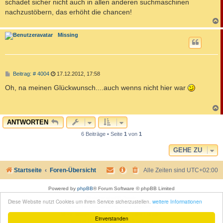
schadet sicher nicht auch in allen anderen suchmaschinen
nachzustöbern, das erhöht die chancen!
c
Missing
B
Beitrag: # 4004
17.12.2012, 17:58
e
i
Oh, na meinen Glückwunsch....auch wenns nicht hier war
t
r
a
g
c
ANTWORTEN
6 Beiträge • Seite
1
von
1
GEHE ZU
Startseite
Foren-Übersicht
Alle Zeiten sind
UTC+02:00
Powered by
phpBB
® Forum Software © phpBB Limited
Style by
phpBB Spain
Diese Website nutzt Cookies um ihren Service sicherzustellen.
weitere Informationen
Deutsche Übersetzung durch
phpBB.de
Moon Image Courtesy of Calendrier Lunaire.
Einverstanden
Datenschutz
|
Nutzungsbedingungen