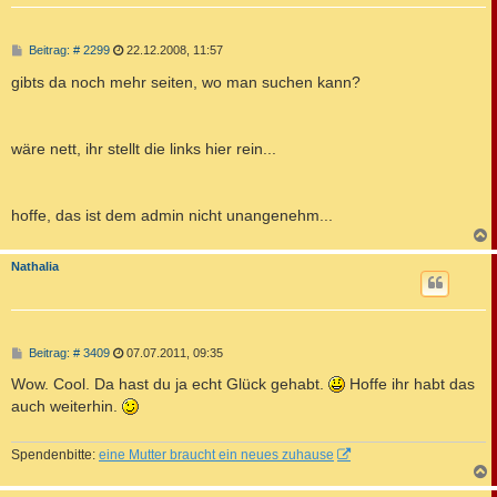
B
Beitrag: # 2299
22.12.2008, 11:57
e
i
gibts da noch mehr seiten, wo man suchen kann?
t
r
a
g
wäre nett, ihr stellt die links hier rein...
hoffe, das ist dem admin nicht unangenehm...
c
Nathalia
B
Beitrag: # 3409
07.07.2011, 09:35
e
i
Wow. Cool. Da hast du ja echt Glück gehabt.
Hoffe ihr habt das
t
auch weiterhin.
r
a
g
Spendenbitte:
eine Mutter braucht ein neues zuhause