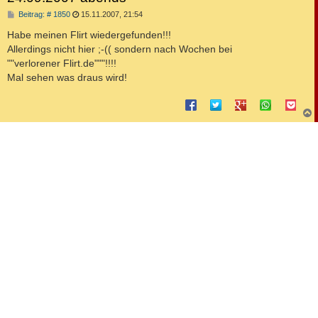
B
Beitrag: # 1850
15.11.2007, 21:54
e
i
Habe meinen Flirt wiedergefunden!!!
t
Allerdings nicht hier ;-(( sondern nach Wochen bei
r
a
""verlorener Flirt.de"""!!!!
g
Mal sehen was draus wird!
c