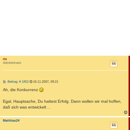
rio
Administrator
B
Beitrag: # 1852
16.11.2007, 09:21
e
i
Ah, die Konkurrenz
t
r
a
Egal, Hauptsache, Du hattest Erfolg. Dann wollen wir mal hoffen,
g
daß sich was entwickelt ...
c
Matthias24