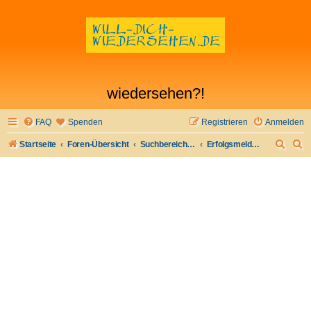
wiedersehen?!
FAQ
Spenden
Registrieren
Anmelden
S
S
Startseite
Foren-Übersicht
Suchbereich I - Flirt verloren- Flirt wiederfinden
Erfolgsmeldungen
u
u
c
c
h
h
e
e