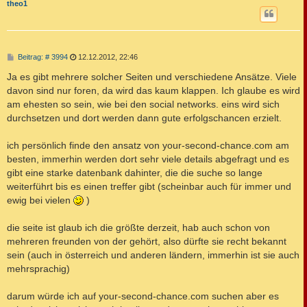
c
theo1
B
Beitrag: # 3994
12.12.2012, 22:46
e
i
Ja es gibt mehrere solcher Seiten und verschiedene Ansätze. Viele
t
davon sind nur foren, da wird das kaum klappen. Ich glaube es wird
r
a
am ehesten so sein, wie bei den social networks. eins wird sich
g
durchsetzen und dort werden dann gute erfolgschancen erzielt.
ich persönlich finde den ansatz von your-second-chance.com am
besten, immerhin werden dort sehr viele details abgefragt und es
gibt eine starke datenbank dahinter, die die suche so lange
weiterführt bis es einen treffer gibt (scheinbar auch für immer und
ewig bei vielen
)
die seite ist glaub ich die größte derzeit, hab auch schon von
mehreren freunden von der gehört, also dürfte sie recht bekannt
sein (auch in österreich und anderen ländern, immerhin ist sie auch
mehrsprachig)
darum würde ich auf your-second-chance.com suchen aber es