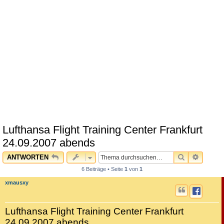
Lufthansa Flight Training Center Frankfurt
24.09.2007 abends
SUCHE
ERWEI
ANTWORTEN
6 Beiträge • Seite
1
von
1
xmausxy
Lufthansa Flight Training Center Frankfurt
24.09.2007 abends