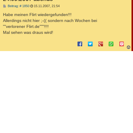
B
Beitrag: # 1850
15.11.2007, 21:54
e
i
Habe meinen Flirt wiedergefunden!!!
t
Allerdings nicht hier ;-(( sondern nach Wochen bei
r
a
""verlorener Flirt.de"""!!!!
g
Mal sehen was draus wird!
c