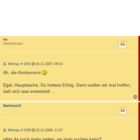
rio
Administrator
B
Beitrag: # 1852
16.11.2007, 09:21
e
i
Ah, die Konkurrenz
t
r
a
Egal, Hauptsache, Du hattest Erfolg. Dann wollen wir mal hoffen,
g
daß sich was entwickelt ...
c
Matthias24
B
Beitrag: # 2299
22.12.2008, 11:57
e
i
gibts da noch mehr seiten, wo man suchen kann?