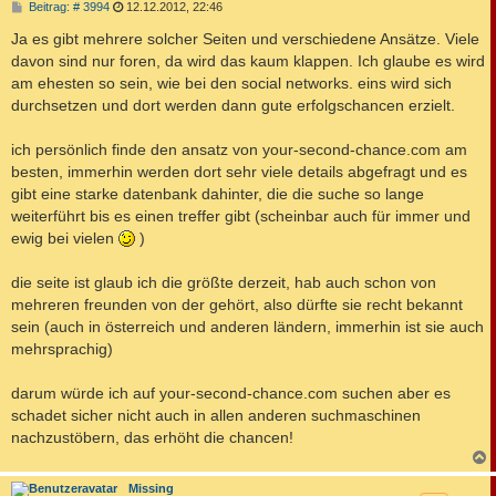
B
Beitrag: # 3994
12.12.2012, 22:46
e
i
Ja es gibt mehrere solcher Seiten und verschiedene Ansätze. Viele
t
davon sind nur foren, da wird das kaum klappen. Ich glaube es wird
r
a
am ehesten so sein, wie bei den social networks. eins wird sich
g
durchsetzen und dort werden dann gute erfolgschancen erzielt.
ich persönlich finde den ansatz von your-second-chance.com am
besten, immerhin werden dort sehr viele details abgefragt und es
gibt eine starke datenbank dahinter, die die suche so lange
weiterführt bis es einen treffer gibt (scheinbar auch für immer und
ewig bei vielen
)
die seite ist glaub ich die größte derzeit, hab auch schon von
mehreren freunden von der gehört, also dürfte sie recht bekannt
sein (auch in österreich und anderen ländern, immerhin ist sie auch
mehrsprachig)
darum würde ich auf your-second-chance.com suchen aber es
schadet sicher nicht auch in allen anderen suchmaschinen
nachzustöbern, das erhöht die chancen!
c
Missing