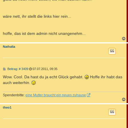
t
r
a
g
wäre nett, ihr stellt die links hier rein...
hoffe, das ist dem admin nicht unangenehm...
c
Nathalia
B
Beitrag: # 3409
07.07.2011, 09:35
e
i
Wow. Cool. Da hast du ja echt Glück gehabt.
Hoffe ihr habt das
t
auch weiterhin.
r
a
g
Spendenbitte:
eine Mutter braucht ein neues zuhause
c
theo1