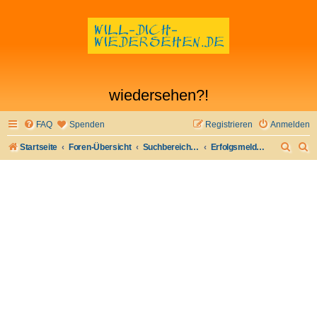
wiedersehen?!
FAQ
Spenden
Registrieren
Anmelden
S
S
Startseite
Foren-Übersicht
Suchbereich I - Flirt verloren- Flirt wiederfinden
Erfolgsmeldungen
u
u
c
c
h
h
e
e