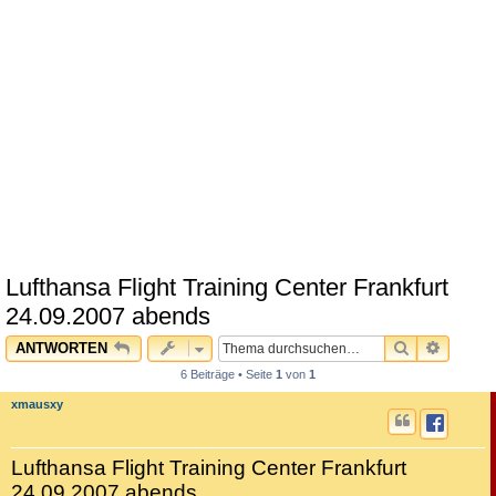
Lufthansa Flight Training Center Frankfurt
24.09.2007 abends
SUCHE
ERWEI
ANTWORTEN
6 Beiträge • Seite
1
von
1
xmausxy
Lufthansa Flight Training Center Frankfurt
24.09.2007 abends