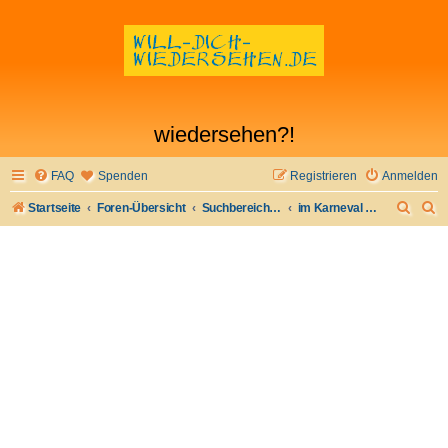
wiedersehen?!
FAQ
Spenden
Registrieren
Anmelden
S
S
Startseite
Foren-Übersicht
Suchbereich Ia - besondere Gelegenheiten
im Karneval der Karnevalsflirt
u
u
c
c
h
h
e
e