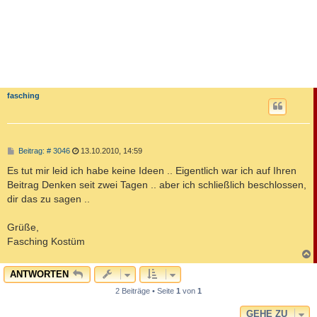
fasching
B
Beitrag: # 3046
13.10.2010, 14:59
e
i
Es tut mir leid ich habe keine Ideen .. Eigentlich war ich auf Ihren
t
Beitrag Denken seit zwei Tagen .. aber ich schließlich beschlossen,
r
a
dir das zu sagen ..
g
Grüße,
Fasching Kostüm
c
ANTWORTEN
2 Beiträge • Seite
1
von
1
GEHE ZU