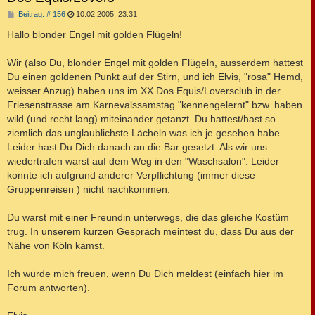
B
Beitrag: # 156
10.02.2005, 23:31
e
i
Hallo blonder Engel mit golden Flügeln!
t
r
a
Wir (also Du, blonder Engel mit golden Flügeln, ausserdem hattest
g
Du einen goldenen Punkt auf der Stirn, und ich Elvis, "rosa" Hemd,
weisser Anzug) haben uns im XX Dos Equis/Loversclub in der
Friesenstrasse am Karnevalssamstag "kennengelernt" bzw. haben
wild (und recht lang) miteinander getanzt. Du hattest/hast so
ziemlich das unglaublichste Lächeln was ich je gesehen habe.
Leider hast Du Dich danach an die Bar gesetzt. Als wir uns
wiedertrafen warst auf dem Weg in den "Waschsalon". Leider
konnte ich aufgrund anderer Verpflichtung (immer diese
Gruppenreisen ) nicht nachkommen.
Du warst mit einer Freundin unterwegs, die das gleiche Kostüm
trug. In unserem kurzen Gespräch meintest du, dass Du aus der
Nähe von Köln kämst.
Ich würde mich freuen, wenn Du Dich meldest (einfach hier im
Forum antworten).