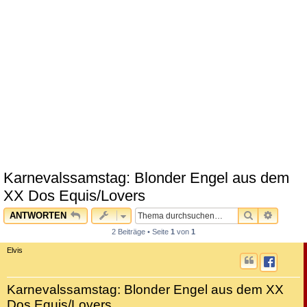
Karnevalssamstag: Blonder Engel aus dem
XX Dos Equis/Lovers
SUCHE
ERWEI
ANTWORTEN
2 Beiträge • Seite
1
von
1
Elvis
Karnevalssamstag: Blonder Engel aus dem XX
Dos Equis/Lovers