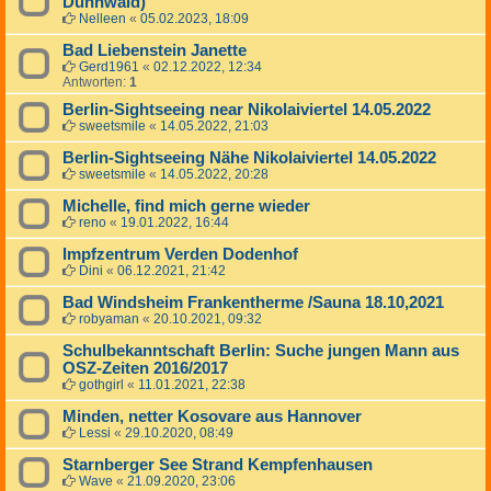
Dünnwald)
Nelleen
«
05.02.2023, 18:09
Bad Liebenstein Janette
Gerd1961
«
02.12.2022, 12:34
Antworten:
1
Berlin-Sightseeing near Nikolaiviertel 14.05.2022
sweetsmile
«
14.05.2022, 21:03
Berlin-Sightseeing Nähe Nikolaiviertel 14.05.2022
sweetsmile
«
14.05.2022, 20:28
Michelle, find mich gerne wieder
reno
«
19.01.2022, 16:44
Impfzentrum Verden Dodenhof
Dini
«
06.12.2021, 21:42
Bad Windsheim Frankentherme /Sauna 18.10,2021
robyaman
«
20.10.2021, 09:32
Schulbekanntschaft Berlin: Suche jungen Mann aus
OSZ-Zeiten 2016/2017
gothgirl
«
11.01.2021, 22:38
Minden, netter Kosovare aus Hannover
Lessi
«
29.10.2020, 08:49
Starnberger See Strand Kempfenhausen
Wave
«
21.09.2020, 23:06