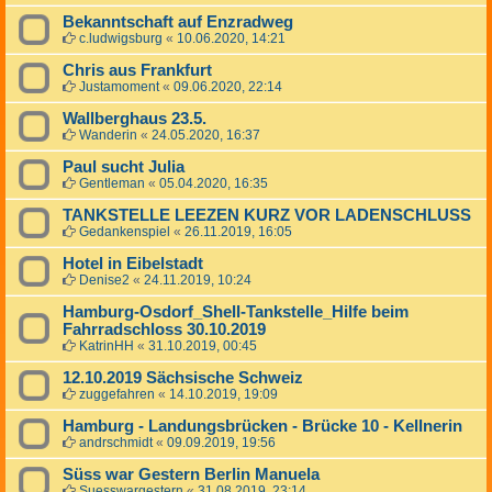
Bekanntschaft auf Enzradweg
c.ludwigsburg
«
10.06.2020, 14:21
Chris aus Frankfurt
Justamoment
«
09.06.2020, 22:14
Wallberghaus 23.5.
Wanderin
«
24.05.2020, 16:37
Paul sucht Julia
Gentleman
«
05.04.2020, 16:35
TANKSTELLE LEEZEN KURZ VOR LADENSCHLUSS
Gedankenspiel
«
26.11.2019, 16:05
Hotel in Eibelstadt
Denise2
«
24.11.2019, 10:24
Hamburg-Osdorf_Shell-Tankstelle_Hilfe beim
Fahrradschloss 30.10.2019
KatrinHH
«
31.10.2019, 00:45
12.10.2019 Sächsische Schweiz
zuggefahren
«
14.10.2019, 19:09
Hamburg - Landungsbrücken - Brücke 10 - Kellnerin
andrschmidt
«
09.09.2019, 19:56
Süss war Gestern Berlin Manuela
Suesswargestern
«
31.08.2019, 23:14