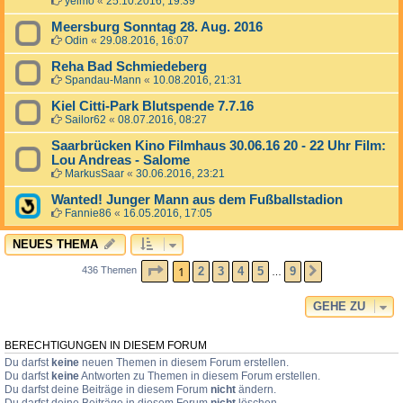
yelmo
«
25.10.2016, 19:39
Meersburg Sonntag 28. Aug. 2016
Odin
«
29.08.2016, 16:07
Reha Bad Schmiedeberg
Spandau-Mann
«
10.08.2016, 21:31
Kiel Citti-Park Blutspende 7.7.16
Sailor62
«
08.07.2016, 08:27
Saarbrücken Kino Filmhaus 30.06.16 20 - 22 Uhr Film:
Lou Andreas - Salome
MarkusSaar
«
30.06.2016, 23:21
Wanted! Junger Mann aus dem Fußballstadion
Fannie86
«
16.05.2016, 17:05
NEUES THEMA
SEITE
1
VON
9
1
2
3
4
5
9
436 Themen
NÄCHSTE
…
GEHE ZU
BERECHTIGUNGEN IN DIESEM FORUM
Du darfst
keine
neuen Themen in diesem Forum erstellen.
Du darfst
keine
Antworten zu Themen in diesem Forum erstellen.
Du darfst deine Beiträge in diesem Forum
nicht
ändern.