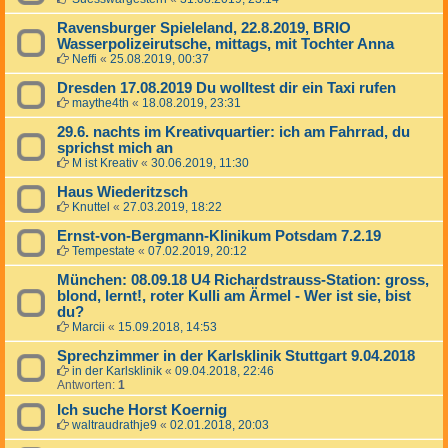
Ravensburger Spieleland, 22.8.2019, BRIO
Wasserpolizeirutsche, mittags, mit Tochter Anna
Neffi
«
25.08.2019, 00:37
Dresden 17.08.2019 Du wolltest dir ein Taxi rufen
maythe4th
«
18.08.2019, 23:31
29.6. nachts im Kreativquartier: ich am Fahrrad, du
sprichst mich an
M ist Kreativ
«
30.06.2019, 11:30
Haus Wiederitzsch
Knuttel
«
27.03.2019, 18:22
Ernst-von-Bergmann-Klinikum Potsdam 7.2.19
Tempestate
«
07.02.2019, 20:12
München: 08.09.18 U4 Richardstrauss-Station: gross,
blond, lernt!, roter Kulli am Ärmel - Wer ist sie, bist
du?
Marcii
«
15.09.2018, 14:53
Sprechzimmer in der Karlsklinik Stuttgart 9.04.2018
in der Karlsklinik
«
09.04.2018, 22:46
Antworten:
1
Ich suche Horst Koernig
waltraudrathje9
«
02.01.2018, 20:03