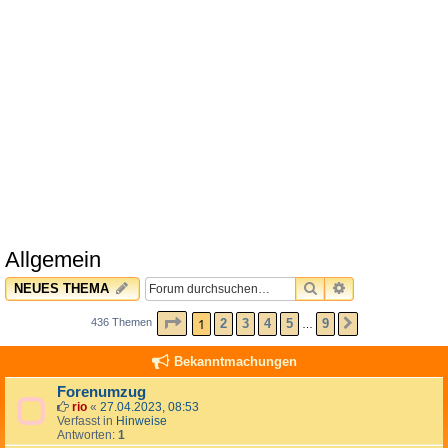
Allgemein
SUCHE
ERWEITERTE 
NEUES THEMA
SEITE
1
VON
9
1
2
3
4
5
9
436 Themen
NÄCHSTE
…
Bekanntmachungen
Forenumzug
rio
«
27.04.2023, 08:53
Verfasst in
Hinweise
Antworten:
1