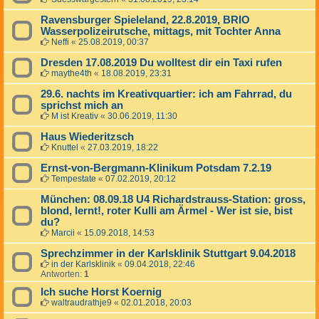
Ravensburger Spieleland, 22.8.2019, BRIO
Wasserpolizeirutsche, mittags, mit Tochter Anna
Neffi
«
25.08.2019, 00:37
Dresden 17.08.2019 Du wolltest dir ein Taxi rufen
maythe4th
«
18.08.2019, 23:31
29.6. nachts im Kreativquartier: ich am Fahrrad, du
sprichst mich an
M ist Kreativ
«
30.06.2019, 11:30
Haus Wiederitzsch
Knuttel
«
27.03.2019, 18:22
Ernst-von-Bergmann-Klinikum Potsdam 7.2.19
Tempestate
«
07.02.2019, 20:12
München: 08.09.18 U4 Richardstrauss-Station: gross,
blond, lernt!, roter Kulli am Ärmel - Wer ist sie, bist
du?
Marcii
«
15.09.2018, 14:53
Sprechzimmer in der Karlsklinik Stuttgart 9.04.2018
in der Karlsklinik
«
09.04.2018, 22:46
Antworten:
1
Ich suche Horst Koernig
waltraudrathje9
«
02.01.2018, 20:03