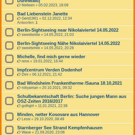
Dünnwald)
Nelleen
«
05.02.2023, 18:09
Bad Liebenstein Janette
Gerd1961
«
02.12.2022, 12:34
Antworten:
1
Berlin-Sightseeing near Nikolaiviertel 14.05.2022
sweetsmile
«
14.05.2022, 21:03
Berlin-Sightseeing Nähe Nikolaiviertel 14.05.2022
sweetsmile
«
14.05.2022, 20:28
Michelle, find mich gerne wieder
reno
«
19.01.2022, 16:44
Impfzentrum Verden Dodenhof
Dini
«
06.12.2021, 21:42
Bad Windsheim Frankentherme /Sauna 18.10,2021
robyaman
«
20.10.2021, 09:32
Schulbekanntschaft Berlin: Suche jungen Mann aus
OSZ-Zeiten 2016/2017
gothgirl
«
11.01.2021, 22:38
Minden, netter Kosovare aus Hannover
Lessi
«
29.10.2020, 08:49
Starnberger See Strand Kempfenhausen
Wave
«
21.09.2020, 23:06