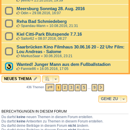
yelmo
«
25.10.2016, 19:39
Meersburg Sonntag 28. Aug. 2016
Odin
«
29.08.2016, 16:07
Reha Bad Schmiedeberg
Spandau-Mann
«
10.08.2016, 21:31
Kiel Citti-Park Blutspende 7.7.16
Sailor62
«
08.07.2016, 08:27
Saarbrücken Kino Filmhaus 30.06.16 20 - 22 Uhr Film:
Lou Andreas - Salome
MarkusSaar
«
30.06.2016, 23:21
Wanted! Junger Mann aus dem Fußballstadion
Fannie86
«
16.05.2016, 17:05
NEUES THEMA
SEITE
1
VON
9
1
2
3
4
5
9
436 Themen
NÄCHSTE
…
GEHE ZU
BERECHTIGUNGEN IN DIESEM FORUM
Du darfst
keine
neuen Themen in diesem Forum erstellen.
Du darfst
keine
Antworten zu Themen in diesem Forum erstellen.
Du darfst deine Beiträge in diesem Forum
nicht
ändern.