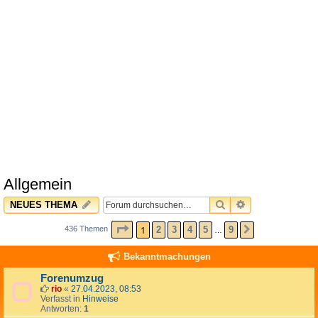
Allgemein
SUCHE
ERWEITERTE 
NEUES THEMA
SEITE
1
VON
9
1
2
3
4
5
9
436 Themen
NÄCHSTE
…
Bekanntmachungen
Forenumzug
rio
«
27.04.2023, 08:53
Verfasst in
Hinweise
Antworten:
1