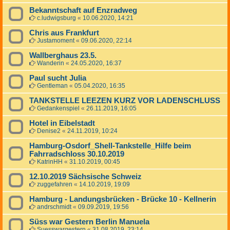
Bekanntschaft auf Enzradweg
c.ludwigsburg
«
10.06.2020, 14:21
Chris aus Frankfurt
Justamoment
«
09.06.2020, 22:14
Wallberghaus 23.5.
Wanderin
«
24.05.2020, 16:37
Paul sucht Julia
Gentleman
«
05.04.2020, 16:35
TANKSTELLE LEEZEN KURZ VOR LADENSCHLUSS
Gedankenspiel
«
26.11.2019, 16:05
Hotel in Eibelstadt
Denise2
«
24.11.2019, 10:24
Hamburg-Osdorf_Shell-Tankstelle_Hilfe beim
Fahrradschloss 30.10.2019
KatrinHH
«
31.10.2019, 00:45
12.10.2019 Sächsische Schweiz
zuggefahren
«
14.10.2019, 19:09
Hamburg - Landungsbrücken - Brücke 10 - Kellnerin
andrschmidt
«
09.09.2019, 19:56
Süss war Gestern Berlin Manuela
Suesswargestern
«
31.08.2019, 23:14