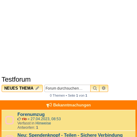
Testforum
SUCHE
ERWEITERTE 
NEUES THEMA
0 Themen • Seite
1
von
1
Bekanntmachungen
Forenumzug
rio
«
27.04.2023, 08:53
Verfasst in
Hinweise
Antworten:
1
Neu: Spendenknopf - Teilen - Sichere Verbindung