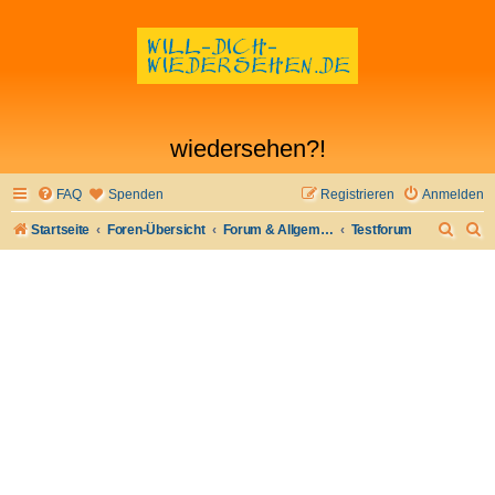
wiedersehen?!
FAQ
Spenden
Registrieren
Anmelden
S
S
Startseite
Foren-Übersicht
Forum & Allgemeines
Testforum
u
u
c
c
h
h
e
e