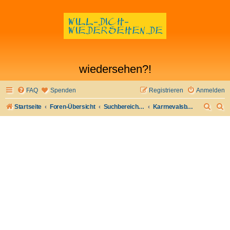
wiedersehen?!
FAQ
Spenden
Registrieren
Anmelden
S
S
Startseite
Foren-Übersicht
Suchbereich Ia - besondere Gelegenheiten
Karrnevalsbekanntschaft wiederfinden 2026
u
u
c
c
h
h
e
e