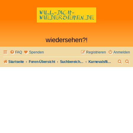
wiedersehen?!
FAQ
Spenden
Registrieren
Anmelden
S
S
Startseite
Foren-Übersicht
Suchbereich Ia - besondere Gelegenheiten
Karnevalsflirt wiederfinden 2024
u
u
c
c
h
h
e
e