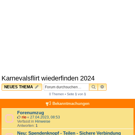
Karnevalsflirt wiederfinden 2024
SUCHE
ERWEITERTE 
NEUES THEMA
0 Themen • Seite
1
von
1
Bekanntmachungen
Forenumzug
rio
«
27.04.2023, 08:53
Verfasst in
Hinweise
Antworten:
1
Neu: Spendenknopf - Teilen - Sichere Verbindung