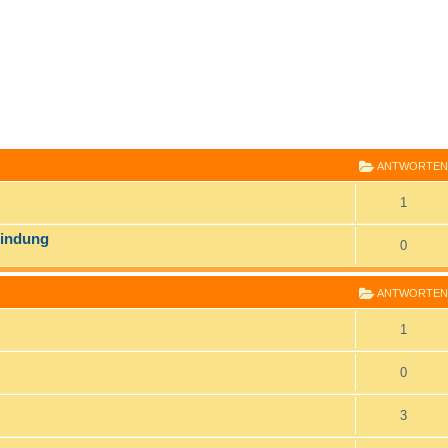
E
RWEITERTE SUCHE
ANTWORTEN
1
bindung
0
ANTWORTEN
1
0
3