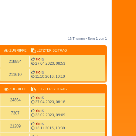
13 Themen • Seite
1
von
1
ZUGRIFFE
LETZTER BEITRAG
rio
218994
27.04.2023, 08:53
rio
211610
11.10.2016, 10:10
ZUGRIFFE
LETZTER BEITRAG
rio
24864
27.04.2023, 08:18
rio
7307
23.02.2023, 09:09
rio
21209
13.11.2015, 10:39