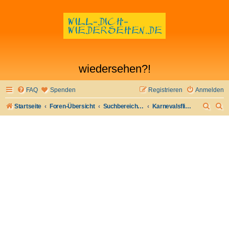
wiedersehen?!
FAQ
Spenden
Registrieren
Anmelden
S
S
Startseite
Foren-Übersicht
Suchbereich Ia - besondere Gelegenheiten
Karnevalsflirt wiederfinden 2023
u
u
c
c
h
h
e
e