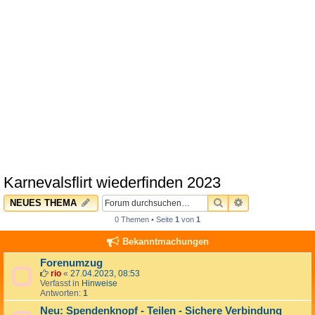
Karnevalsflirt wiederfinden 2023
SUCHE
ERWEITERTE 
NEUES THEMA
0 Themen • Seite
1
von
1
Bekanntmachungen
Forenumzug
rio
«
27.04.2023, 08:53
Verfasst in
Hinweise
Antworten:
1
Neu: Spendenknopf - Teilen - Sichere Verbindung