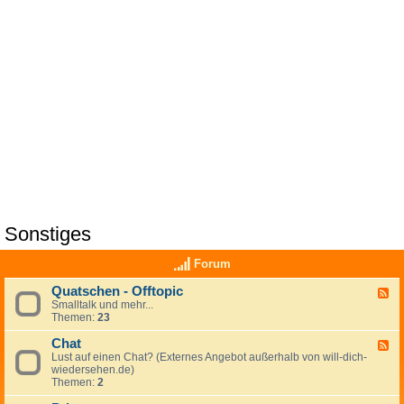
Sonstiges
Forum
Quatschen - Offtopic
F
Smalltalk und mehr...
e
Themen:
23
e
d
Chat
-
F
Q
Lust auf einen Chat? (Externes Angebot außerhalb von will-dich-
e
u
wiedersehen.de)
e
a
Themen:
2
d
t
-