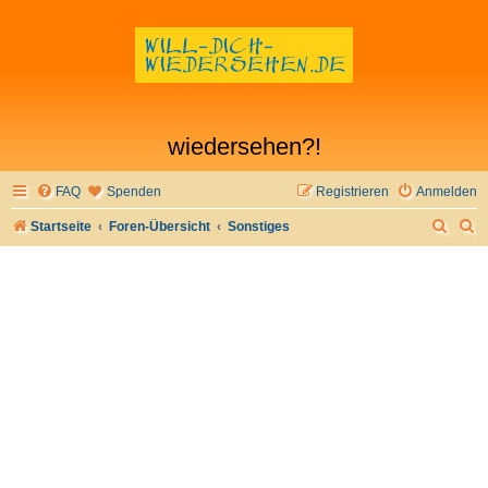
wiedersehen?!
FAQ
Spenden
Registrieren
Anmelden
S
S
Startseite
Foren-Übersicht
Sonstiges
u
u
c
c
h
h
e
e