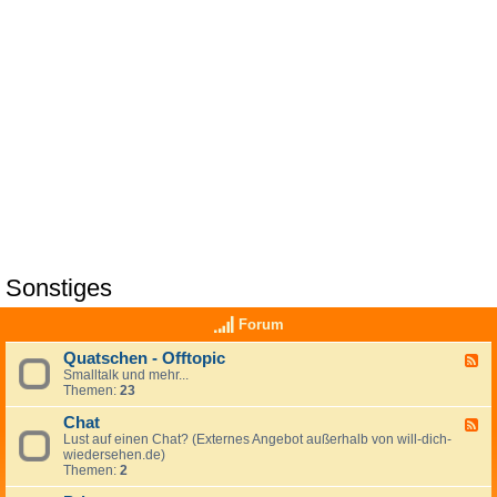
Sonstiges
Forum
Quatschen - Offtopic
F
Smalltalk und mehr...
e
Themen:
23
e
d
Chat
-
F
Q
Lust auf einen Chat? (Externes Angebot außerhalb von will-dich-
e
u
wiedersehen.de)
e
a
Themen:
2
d
t
-