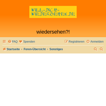
wiedersehen?!
FAQ
Spenden
Registrieren
Anmelden
S
S
Startseite
Foren-Übersicht
Sonstiges
u
u
c
c
h
h
e
e