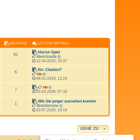
BEITRÄGE
LETZTER BEITRAG
Horror-Spiel
91
N
IdemJosefa
e
12.04.2020, 20:37
u
e
Re: Chatten?
6
N
s
rio
e
t
08.01.2018, 12:24
u
e
e
N
r
rio
7
s
e
B
03.03.2006, 07:33
t
u
e
e
e
i
Wie Sie junger aussehen konnen
1
r
s
t
N
Brandonvow
B
t
r
e
20.07.2026, 19:19
e
e
a
u
i
r
g
e
t
B
s
r
e
t
GEHE ZU
a
i
e
g
t
r
r