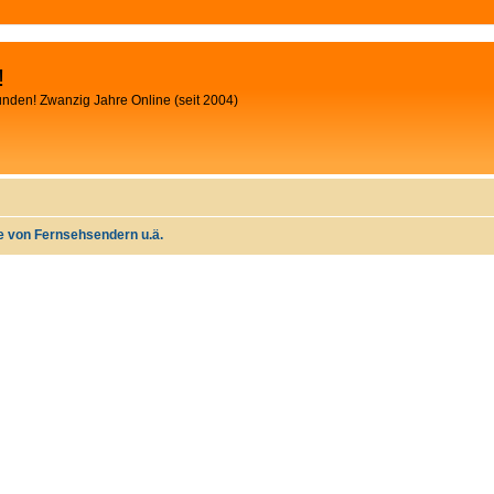
!
unden! Zwanzig Jahre Online (seit 2004)
e von Fernsehsendern u.ä.