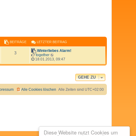
BEITRÄGE
LETZTER BEITRAG
Winterliebes Alarm!
3
N
together
e
18.01.2013, 09:47
u
e
s
t
GEHE ZU
e
r
B
pressum
Alle Cookies löschen
Alle Zeiten sind
UTC+02:00
e
i
t
r
a
g
Diese Website nutzt Cookies um