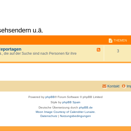
sehsendern u.ä.
THEMEN
Reportagen
F
3
., die auf der Suche sind nach Personen für ihre
e
e
d
-
G
e
s
u
c
Kontakt
Im
h
t
Powered by
phpBB
® Forum Software © phpBB Limited
f
Style by
phpBB Spain
ü
r
Deutsche Übersetzung durch
phpBB.de
D
Moon Image Courtesy of Calendrier Lunaire.
o
Datenschutz
|
Nutzungsbedingungen
k
u
m