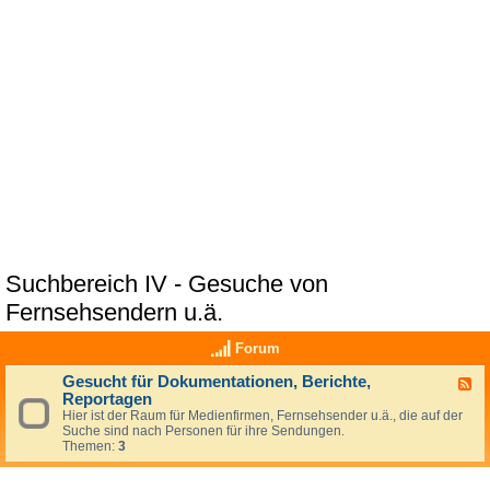
Suchbereich IV - Gesuche von
Fernsehsendern u.ä.
Forum
Gesucht für Dokumentationen, Berichte,
F
Reportagen
e
e
Hier ist der Raum für Medienfirmen, Fernsehsender u.ä., die auf der
d
Suche sind nach Personen für ihre Sendungen.
-
Themen:
3
G
e