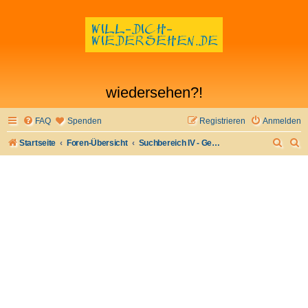
wiedersehen?!
FAQ
Spenden
Registrieren
Anmelden
S
S
Startseite
Foren-Übersicht
Suchbereich IV - Gesuche von Fernsehsendern u.ä.
u
u
c
c
h
h
e
e