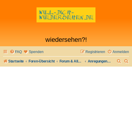
wiedersehen?!
FAQ
Spenden
Registrieren
Anmelden
S
S
Startseite
Foren-Übersicht
Forum & Allgemeines
Anregungen, Kritik, Lob
u
u
c
c
h
h
e
e