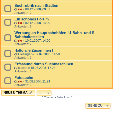
Suchrubrik nach Städten
rio
«
08.12.2008, 09:57
Antworten:
2
Ein schönes Forum
rio
«
02.12.2008, 14:20
Antworten:
3
Werbung an Hauptbahnhöfen, U-Bahn- und S-
Bahnhaltestellen
rio
«
10.01.2007, 14:50
Antworten:
2
Hallo alle Zusammen !
Giesinger
«
07.09.2006, 14:50
Antworten:
2
Erfassung durch Suchmaschinen
cesme
«
15.07.2005, 17:28
Antworten:
3
Fotosuche
rio
«
31.08.2004, 21:24
Antworten:
3
NEUES THEMA
13 Themen • Seite
1
von
1
GEHE ZU