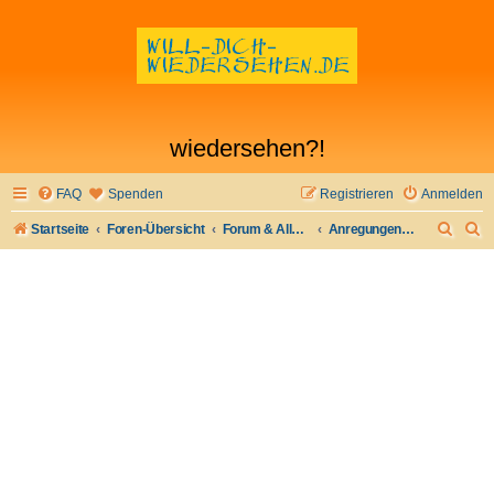
wiedersehen?!
FAQ
Spenden
Registrieren
Anmelden
S
S
Startseite
Foren-Übersicht
Forum & Allgemeines
Anregungen, Kritik, Lob
u
u
c
c
h
h
e
e