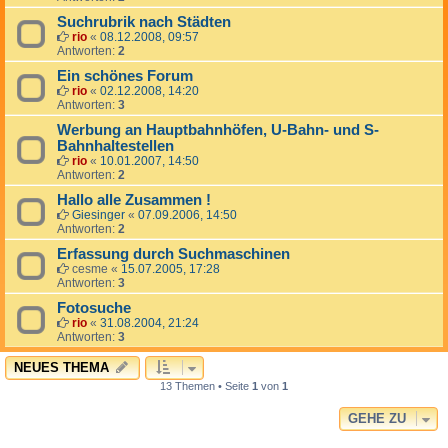
Suchrubrik nach Städten
rio
«
08.12.2008, 09:57
Antworten:
2
Ein schönes Forum
rio
«
02.12.2008, 14:20
Antworten:
3
Werbung an Hauptbahnhöfen, U-Bahn- und S-
Bahnhaltestellen
rio
«
10.01.2007, 14:50
Antworten:
2
Hallo alle Zusammen !
Giesinger
«
07.09.2006, 14:50
Antworten:
2
Erfassung durch Suchmaschinen
cesme
«
15.07.2005, 17:28
Antworten:
3
Fotosuche
rio
«
31.08.2004, 21:24
Antworten:
3
NEUES THEMA
13 Themen • Seite
1
von
1
GEHE ZU