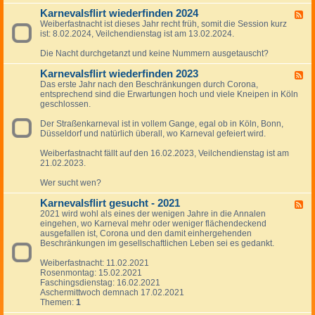
n
d
e
Karnevalsflirt wiederfinden 2024
-
F
v
K
Weiberfastnacht ist dieses Jahr recht früh, somit die Session kurz
e
a
a
ist: 8.02.2024, Veilchendienstag ist am 13.02.2024.
e
l
r
d
s
n
Die Nacht durchgetanzt und keine Nummern ausgetauscht?
-
b
e
K
e
v
Karnevalsflirt wiederfinden 2023
a
F
k
a
r
Das erste Jahr nach den Beschränkungen durch Corona,
e
a
l
n
entsprechend sind die Erwartungen hoch und viele Kneipen in Köln
e
n
s
e
geschlossen.
d
n
f
v
-
t
l
a
Der Straßenkarneval ist in vollem Gange, egal ob in Köln, Bonn,
K
s
i
l
Düsseldorf und natürlich überall, wo Karneval gefeiert wird.
a
c
r
s
r
h
t
f
Weiberfastnacht fällt auf den 16.02.2023, Veilchendienstag ist am
n
a
w
l
21.02.2023.
e
f
i
i
v
t
e
r
Wer sucht wen?
a
w
d
t
l
i
e
w
Karnevalsflirt gesucht - 2021
s
F
e
r
i
f
2021 wird wohl als eines der wenigen Jahre in die Annalen
e
d
f
e
l
eingehen, wo Karneval mehr oder weniger flächendeckend
e
e
i
d
i
ausgefallen ist, Corona und den damit einhergehenden
d
r
n
e
r
Beschränkungen im gesellschaftlichen Leben sei es gedankt.
-
f
d
r
t
K
i
e
f
w
Weiberfastnacht: 11.02.2021
a
n
n
i
i
Rosenmontag: 15.02.2021
r
d
2
n
e
Faschingsdienstag: 16.02.2021
n
e
0
d
d
Aschermittwoch demnach 17.02.2021
e
n
2
e
e
Themen:
1
v
2
5
n
r
a