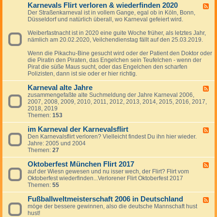
0
2
f
Karnevals Flirt verloren & wiederfinden 2020
l
F
2
0
i
s
Der Straßenkarneval ist in vollem Gange, egal ob in Köln, Bonn,
e
6
2
n
f
Düsseldorf und natürlich überall, wo Karneval gefeiert wird.
e
4
d
l
d
e
i
Weiberfastnacht ist in 2020 eine guite Woche früher, als letztes Jahr,
-
n
r
nämlich am 20.02.2020, Veilchendienstag fällt auf den 25.03.2019.
K
2
t
a
0
g
Wenn die Pikachu-Bine gesucht wird oder der Patient den Doktor oder
r
2
e
die Piratin den Piraten, das Engelchen sein Teufelchen - wenn der
n
3
s
Pirat die süße Maus sucht, oder das Engelchen den scharfen
e
u
Polizisten, dann ist sie oder er hier richtig.
v
c
a
h
Karneval alte Jahre
l
F
t
s
zusammengefaßte alte Suchmeldung der Jahre Karneval 2006,
e
-
F
2007, 2008, 2009, 2010, 2011, 2012, 2013, 2014, 2015, 2016, 2017,
e
2
l
2018, 2019
d
0
i
Themen:
153
-
2
r
K
1
t
im Karneval der Karnevalsflirt
a
F
v
r
Den Karnevalsflirt verloren? Vielleicht findest Du ihn hier wieder.
e
e
n
Jahre: 2005 und 2004
e
r
e
Themen:
27
d
l
v
-
o
a
Oktoberfest München Flirt 2017
i
F
r
l
m
auf der Wiesn gewesen und nu isser wech, der Flirt? Flirt vom
e
e
a
K
Oktoberfest wiederfinden...Verlorener Flirt Oktoberfest 2017
e
n
l
a
Themen:
55
d
&
t
r
-
w
e
n
Fußballweltmeisterschaft 2006 in Deutschland
O
F
i
J
e
k
möge der bessere gewinnen, also die deutsche Mannschaft hust
e
e
a
v
t
hust!
e
d