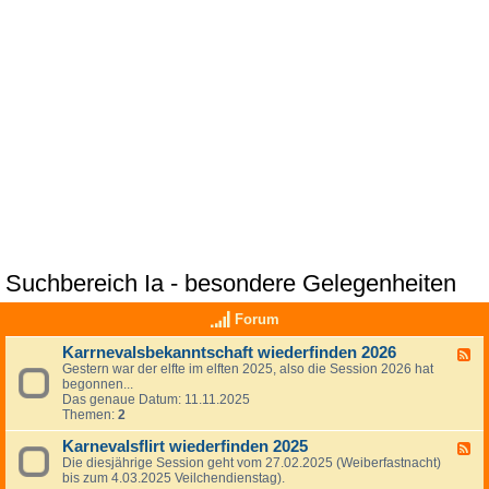
Suchbereich Ia - besondere Gelegenheiten
Forum
Karrnevalsbekanntschaft wiederfinden 2026
F
Gestern war der elfte im elften 2025, also die Session 2026 hat
e
begonnen...
e
Das genaue Datum: 11.11.2025
d
Themen:
2
-
K
Karnevalsflirt wiederfinden 2025
a
F
r
Die diesjährige Session geht vom 27.02.2025 (Weiberfastnacht)
e
r
bis zum 4.03.2025 Veilchendienstag).
e