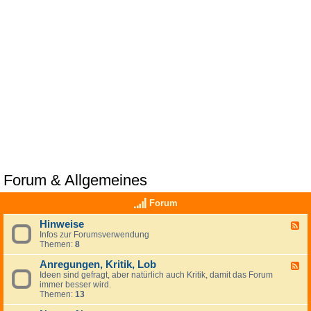
Forum & Allgemeines
Forum
Hinweise
F
Infos zur Forumsverwendung
e
Themen:
8
e
d
Anregungen, Kritik, Lob
-
F
H
Ideen sind gefragt, aber natürlich auch Kritik, damit das Forum
e
i
immer besser wird.
e
n
Themen:
13
d
w
-