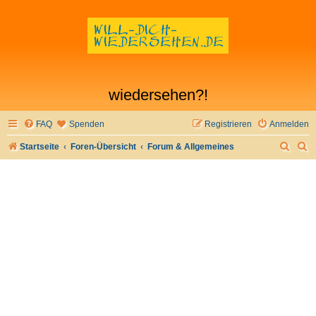
wiedersehen?!
FAQ
Spenden
Registrieren
Anmelden
S
S
Startseite
Foren-Übersicht
Forum & Allgemeines
u
u
c
c
h
h
e
e