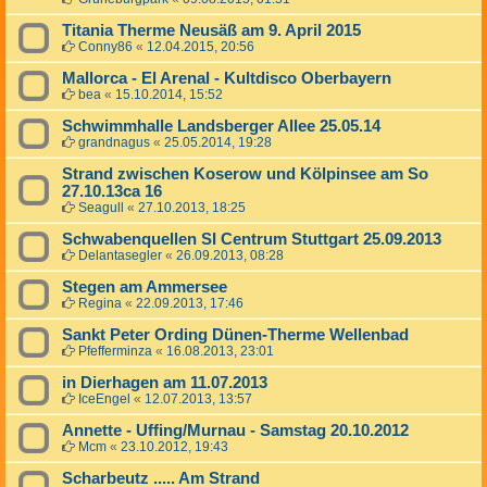
Titania Therme Neusäß am 9. April 2015
Conny86
«
12.04.2015, 20:56
Mallorca - El Arenal - Kultdisco Oberbayern
bea
«
15.10.2014, 15:52
Schwimmhalle Landsberger Allee 25.05.14
grandnagus
«
25.05.2014, 19:28
Strand zwischen Koserow und Kölpinsee am So
27.10.13ca 16
Seagull
«
27.10.2013, 18:25
Schwabenquellen SI Centrum Stuttgart 25.09.2013
Delantasegler
«
26.09.2013, 08:28
Stegen am Ammersee
Regina
«
22.09.2013, 17:46
Sankt Peter Ording Dünen-Therme Wellenbad
Pfefferminza
«
16.08.2013, 23:01
in Dierhagen am 11.07.2013
IceEngel
«
12.07.2013, 13:57
Annette - Uffing/Murnau - Samstag 20.10.2012
Mcm
«
23.10.2012, 19:43
Scharbeutz ..... Am Strand