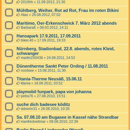
2010hh
«
11.09.2012, 21:30
Mühlberg, Weiher, Rot ad Rot, Frau im roten Bikini
Atao
«
26.08.2012, 07:02
Maritimo, Oer-Erkenschwick 7. März 2012 abends
BarbaraE
«
08.03.2012, 14:11
Hansapark 17.9.2011, 17.09.2011
biker.40
«
17.09.2011, 19:33
Nürnberg, Stadionbad, 22.8. abends, rotes Kleid,
schwanger
martin250436
«
24.08.2011, 14:52
Dünentherme Sankt Peter Ording / 11.08.2011
nordsee
«
15.08.2011, 11:30
Titania-Therme Neusäß, 15.06.11
titania
«
16.06.2011, 03:52
playmobil funpark, papa von johanna
petra76
«
27.08.2010, 15:51
suche dich badesee köditz
ddnerin31
«
26.08.2010, 10:35
Sa. 07.08.10 am Bugasee in Kassel nähe Strandbar
manfredvellmar
«
09.08.2010, 22:39