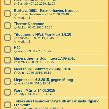
Oase Bremerhaven 30.10
Susi-nb
«
04.12.2020, 22:03
Burhave 1991 - Bremerhaven, Nordsee
Christian Nordsee
«
27.07.2020, 20:40
Antworten:
1
Therme Konstanz
Jacky
«
02.02.2020, 16:55
Titustherme NWZ Frankfurt 1.9.10
Knuttel
«
18.09.2019, 11:45
Antworten:
1
H20
liessi
«
03.08.2017, 15:49
Mineraltherme Böblingen 17.09.2016
Tami24
«
18.09.2016, 08:27
Meersburg Sonntag 28. Aug. 2016
Odin
«
29.08.2016, 16:19
Liepnitzsee, 6.8.2015, gegen Mittag
savi
«
19.08.2015, 15:54
Waren Müritz 14.08.2015
Eddy
«
13.08.2015, 14:14
Tobias aus Hannover/Bayreuth im Grüneburgpark
Frankfurt
Grüneburgpark
«
09.08.2015, 01:51