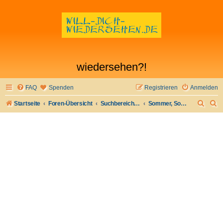
wiedersehen?!
FAQ
Spenden
Registrieren
Anmelden
S
S
Startseite
Foren-Übersicht
Suchbereich I - Flirt verloren- Flirt wiederfinden
Sommer, Sonne, Strand/Schwimmbad
u
u
c
c
h
h
e
e