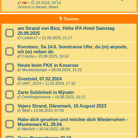
rio
«
11.10.2016, 10:10
Verfasst in
Neues, News
Themen
am Strand von Binz, Höhe IFA Hotel Samstag
20.09.2025
Lasker17
«
21.09.2025, 21:27
Konstanz, Sa 14.6. Seestrasse Ufer, du (m) airpods,
ich (w) neben dir.
Cosma
«
15.06.2025, 19:24
Heute beim FKK in Koserow
Mecklenburger
«
08.09.2024, 21:25
Greetsiel, 07.02.2024
oMiT_0224
«
11.02.2024, 17:32
Zarte Schönheit in Mývatn
DerHingerissene
«
18.08.2023, 10:13
Vejers Strand, Dänemark, 10.August 2023
Wolf
«
13.08.2023, 07:55
Habe dich gesehen und möchte dich Wiedersehen -
Montemare KL 29.04.
MarSch
«
30.04.2022, 09:09