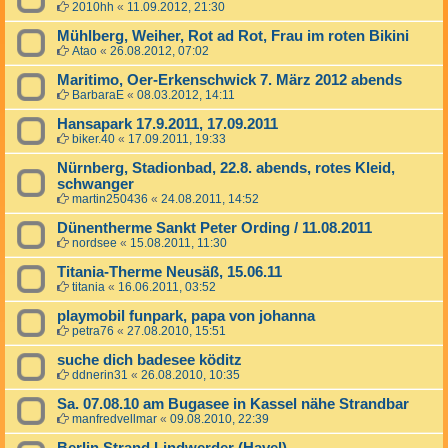
2010hh
«
11.09.2012, 21:30
Mühlberg, Weiher, Rot ad Rot, Frau im roten Bikini
Atao
«
26.08.2012, 07:02
Maritimo, Oer-Erkenschwick 7. März 2012 abends
BarbaraE
«
08.03.2012, 14:11
Hansapark 17.9.2011, 17.09.2011
biker.40
«
17.09.2011, 19:33
Nürnberg, Stadionbad, 22.8. abends, rotes Kleid,
schwanger
martin250436
«
24.08.2011, 14:52
Dünentherme Sankt Peter Ording / 11.08.2011
nordsee
«
15.08.2011, 11:30
Titania-Therme Neusäß, 15.06.11
titania
«
16.06.2011, 03:52
playmobil funpark, papa von johanna
petra76
«
27.08.2010, 15:51
suche dich badesee köditz
ddnerin31
«
26.08.2010, 10:35
Sa. 07.08.10 am Bugasee in Kassel nähe Strandbar
manfredvellmar
«
09.08.2010, 22:39