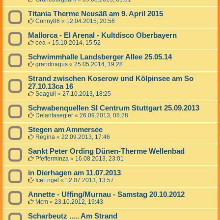
Titania Therme Neusäß am 9. April 2015
Conny86
«
12.04.2015, 20:56
Mallorca - El Arenal - Kultdisco Oberbayern
bea
«
15.10.2014, 15:52
Schwimmhalle Landsberger Allee 25.05.14
grandnagus
«
25.05.2014, 19:28
Strand zwischen Koserow und Kölpinsee am So
27.10.13ca 16
Seagull
«
27.10.2013, 18:25
Schwabenquellen SI Centrum Stuttgart 25.09.2013
Delantasegler
«
26.09.2013, 08:28
Stegen am Ammersee
Regina
«
22.09.2013, 17:46
Sankt Peter Ording Dünen-Therme Wellenbad
Pfefferminza
«
16.08.2013, 23:01
in Dierhagen am 11.07.2013
IceEngel
«
12.07.2013, 13:57
Annette - Uffing/Murnau - Samstag 20.10.2012
Mcm
«
23.10.2012, 19:43
Scharbeutz ..... Am Strand