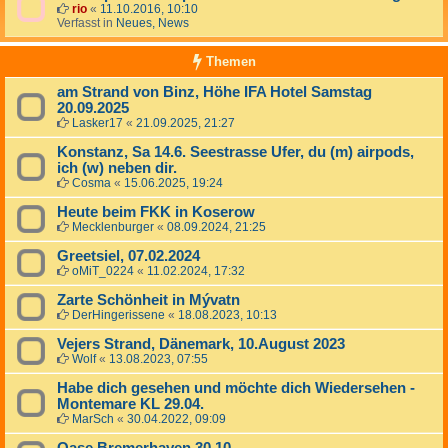
rio
«
11.10.2016, 10:10
Verfasst in
Neues, News
Themen
am Strand von Binz, Höhe IFA Hotel Samstag
20.09.2025
Lasker17
«
21.09.2025, 21:27
Konstanz, Sa 14.6. Seestrasse Ufer, du (m) airpods,
ich (w) neben dir.
Cosma
«
15.06.2025, 19:24
Heute beim FKK in Koserow
Mecklenburger
«
08.09.2024, 21:25
Greetsiel, 07.02.2024
oMiT_0224
«
11.02.2024, 17:32
Zarte Schönheit in Mývatn
DerHingerissene
«
18.08.2023, 10:13
Vejers Strand, Dänemark, 10.August 2023
Wolf
«
13.08.2023, 07:55
Habe dich gesehen und möchte dich Wiedersehen -
Montemare KL 29.04.
MarSch
«
30.04.2022, 09:09