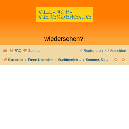
wiedersehen?!
FAQ
Spenden
Registrieren
Anmelden
S
S
Startseite
Foren-Übersicht
Suchbereich I - Flirt verloren- Flirt wiederfinden
Sommer, Sonne, Strand/Schwimmbad
u
u
c
c
h
h
e
e