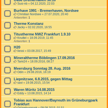
Oase Bremerhaven 30.10
Susi-nb
«
04.12.2020, 22:03
Burhave 1991 - Bremerhaven, Nordsee
Christian Nordsee
«
27.07.2020, 20:40
Antworten:
1
Therme Konstanz
Jacky
«
02.02.2020, 16:55
Titustherme NWZ Frankfurt 1.9.10
Knuttel
«
18.09.2019, 11:45
Antworten:
1
H20
liessi
«
03.08.2017, 15:49
Mineraltherme Böblingen 17.09.2016
Tami24
«
18.09.2016, 08:27
Meersburg Sonntag 28. Aug. 2016
Odin
«
29.08.2016, 16:19
Liepnitzsee, 6.8.2015, gegen Mittag
savi
«
19.08.2015, 15:54
Waren Müritz 14.08.2015
Eddy
«
13.08.2015, 14:14
Tobias aus Hannover/Bayreuth im Grüneburgpark
Frankfurt
Grüneburgpark
«
09.08.2015, 01:51