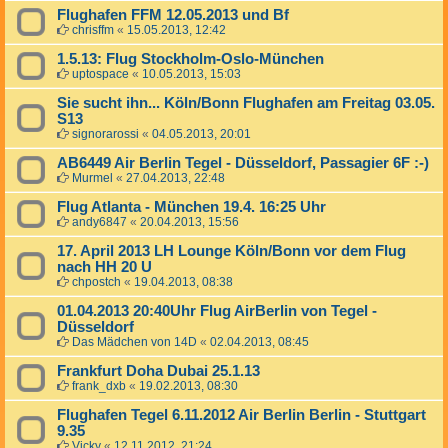
Flughafen FFM 12.05.2013 und Bf
chrisffm
«
15.05.2013, 12:42
1.5.13: Flug Stockholm-Oslo-München
uptospace
«
10.05.2013, 15:03
Sie sucht ihn... Köln/Bonn Flughafen am Freitag 03.05.
S13
signorarossi
«
04.05.2013, 20:01
AB6449 Air Berlin Tegel - Düsseldorf, Passagier 6F :-)
Murmel
«
27.04.2013, 22:48
Flug Atlanta - München 19.4. 16:25 Uhr
andy6847
«
20.04.2013, 15:56
17. April 2013 LH Lounge Köln/Bonn vor dem Flug
nach HH 20 U
chpostch
«
19.04.2013, 08:38
01.04.2013 20:40Uhr Flug AirBerlin von Tegel -
Düsseldorf
Das Mädchen von 14D
«
02.04.2013, 08:45
Frankfurt Doha Dubai 25.1.13
frank_dxb
«
19.02.2013, 08:30
Flughafen Tegel 6.11.2012 Air Berlin Berlin - Stuttgart
9.35
Vicky
«
12.11.2012, 21:24