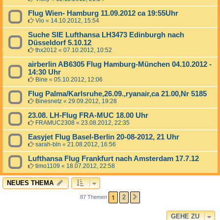
Flug Wien- Hamburg 11.09.2012 ca 19:55Uhr
Vio
«
14.10.2012, 15:54
Suche SIE Lufthansa LH3473 Edinburgh nach
Düsseldorf 5.10.12
thx2012
«
07.10.2012, 10:52
airberlin AB6305 Flug Hamburg-München 04.10.2012 -
14:30 Uhr
Bine
«
05.10.2012, 12:06
Flug Palma/Karlsruhe,26.09.,ryanair,ca 21.00,Nr 5185
Binesnetz
«
29.09.2012, 19:28
23.08. LH-Flug FRA-MUC 18.00 Uhr
FRAMUC2308
«
23.08.2012, 22:35
Easyjet Flug Basel-Berlin 20-08-2012, 21 Uhr
sarah-bln
«
21.08.2012, 16:56
Lufthansa Flug Frankfurt nach Amsterdam 17.7.12
timo1109
«
18.07.2012, 22:58
NEUES THEMA
1
2
87 Themen
NÄCHSTE
GEHE ZU