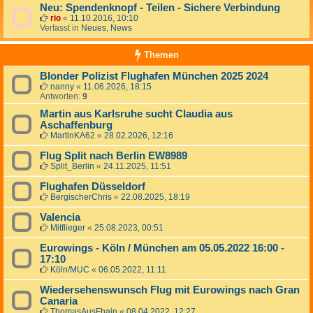
Neu: Spendenknopf - Teilen - Sichere Verbindung
rio
«
11.10.2016, 10:10
Verfasst in
Neues, News
Themen
Blonder Polizist Flughafen München 2025 2024
nanny
«
11.06.2026, 18:15
Antworten:
9
Martin aus Karlsruhe sucht Claudia aus
Aschaffenburg
MartinKA62
«
28.02.2026, 12:16
Flug Split nach Berlin EW8989
Split_Berlin
«
24.11.2025, 11:51
Flughafen Düsseldorf
BergischerChris
«
22.08.2025, 18:19
Valencia
Mitflieger
«
25.08.2023, 00:51
Eurowings - Köln / München am 05.05.2022 16:00 -
17:10
Köln/MUC
«
06.05.2022, 11:11
Wiedersehenswunsch Flug mit Eurowings nach Gran
Canaria
ThomasAusFhain
«
08.04.2022, 12:27