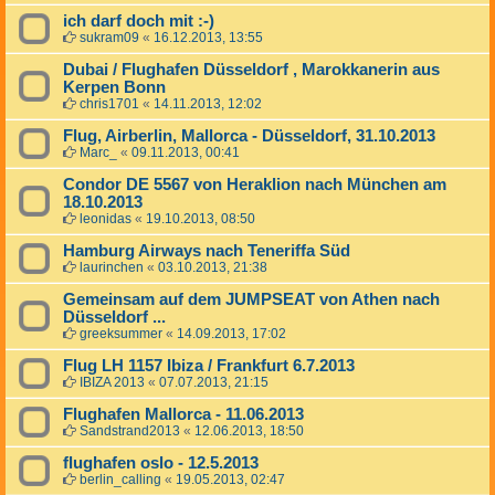
ich darf doch mit :-)
sukram09
«
16.12.2013, 13:55
Dubai / Flughafen Düsseldorf , Marokkanerin aus
Kerpen Bonn
chris1701
«
14.11.2013, 12:02
Flug, Airberlin, Mallorca - Düsseldorf, 31.10.2013
Marc_
«
09.11.2013, 00:41
Condor DE 5567 von Heraklion nach München am
18.10.2013
leonidas
«
19.10.2013, 08:50
Hamburg Airways nach Teneriffa Süd
laurinchen
«
03.10.2013, 21:38
Gemeinsam auf dem JUMPSEAT von Athen nach
Düsseldorf ...
greeksummer
«
14.09.2013, 17:02
Flug LH 1157 Ibiza / Frankfurt 6.7.2013
IBIZA 2013
«
07.07.2013, 21:15
Flughafen Mallorca - 11.06.2013
Sandstrand2013
«
12.06.2013, 18:50
flughafen oslo - 12.5.2013
berlin_calling
«
19.05.2013, 02:47