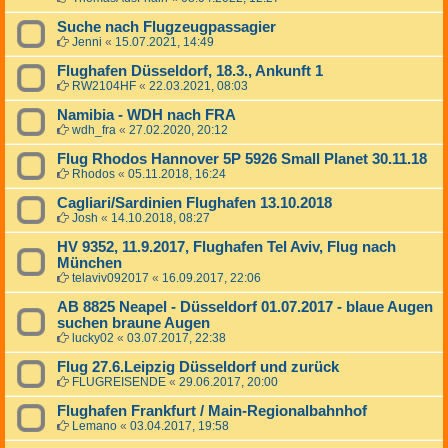
Suche nach Flugzeugpassagier
Jenni
«
15.07.2021, 14:49
Flughafen Düsseldorf, 18.3., Ankunft 1
RW2104HF
«
22.03.2021, 08:03
Namibia - WDH nach FRA
wdh_fra
«
27.02.2020, 20:12
Flug Rhodos Hannover 5P 5926 Small Planet 30.11.18
Rhodos
«
05.11.2018, 16:24
Cagliari/Sardinien Flughafen 13.10.2018
Josh
«
14.10.2018, 08:27
HV 9352, 11.9.2017, Flughafen Tel Aviv, Flug nach
München
telaviv092017
«
16.09.2017, 22:06
AB 8825 Neapel - Düsseldorf 01.07.2017 - blaue Augen
suchen braune Augen
lucky02
«
03.07.2017, 22:38
Flug 27.6.Leipzig Düsseldorf und zurück
FLUGREISENDE
«
29.06.2017, 20:00
Flughafen Frankfurt / Main-Regionalbahnhof
Lemano
«
03.04.2017, 19:58