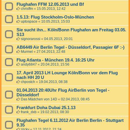
Flughafen FFM 12.05.2013 und Bf
chrisffm
«
15.05.2013, 12:42
1.5.13: Flug Stockholm-Oslo-München
uptospace
«
10.05.2013, 15:03
Sie sucht ihn... Köln/Bonn Flughafen am Freitag 03.05.
S13
signorarossi
«
04.05.2013, 20:01
AB6449 Air Berlin Tegel - Düsseldorf, Passagier 6F :-)
Murmel
«
27.04.2013, 22:48
Flug Atlanta - München 19.4. 16:25 Uhr
andy6847
«
20.04.2013, 15:56
17. April 2013 LH Lounge Köln/Bonn vor dem Flug
nach HH 20 U
chpostch
«
19.04.2013, 08:38
01.04.2013 20:40Uhr Flug AirBerlin von Tegel -
Düsseldorf
Das Mädchen von 14D
«
02.04.2013, 08:45
Frankfurt Doha Dubai 25.1.13
frank_dxb
«
19.02.2013, 08:30
Flughafen Tegel 6.11.2012 Air Berlin Berlin - Stuttgart
9.35
Vicky
«
12.11.2012, 21:24