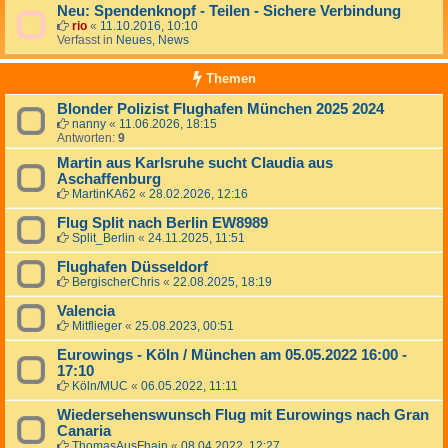
Neu: Spendenknopf - Teilen - Sichere Verbindung
rio
«
11.10.2016, 10:10
Verfasst in
Neues, News
Themen
Blonder Polizist Flughafen München 2025 2024
nanny
«
11.06.2026, 18:15
Antworten:
9
Martin aus Karlsruhe sucht Claudia aus
Aschaffenburg
MartinKA62
«
28.02.2026, 12:16
Flug Split nach Berlin EW8989
Split_Berlin
«
24.11.2025, 11:51
Flughafen Düsseldorf
BergischerChris
«
22.08.2025, 18:19
Valencia
Mitflieger
«
25.08.2023, 00:51
Eurowings - Köln / München am 05.05.2022 16:00 -
17:10
Köln/MUC
«
06.05.2022, 11:11
Wiedersehenswunsch Flug mit Eurowings nach Gran
Canaria
ThomasAusFhain
«
08.04.2022, 12:27