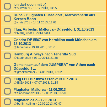
ich darf doch mit :-)
sukram09
«
16.12.2013, 13:55
Dubai / Flughafen Düsseldorf , Marokkanerin aus
Kerpen Bonn
chris1701
«
14.11.2013, 12:02
Flug, Airberlin, Mallorca - Düsseldorf, 31.10.2013
Marc_
«
09.11.2013, 00:41
Condor DE 5567 von Heraklion nach München am
18.10.2013
leonidas
«
19.10.2013, 08:50
Hamburg Airways nach Teneriffa Süd
laurinchen
«
03.10.2013, 21:38
Gemeinsam auf dem JUMPSEAT von Athen nach
Düsseldorf ...
greeksummer
«
14.09.2013, 17:02
Flug LH 1157 Ibiza / Frankfurt 6.7.2013
IBIZA 2013
«
07.07.2013, 21:15
Flughafen Mallorca - 11.06.2013
Sandstrand2013
«
12.06.2013, 18:50
flughafen oslo - 12.5.2013
berlin_calling
«
19.05.2013, 02:47