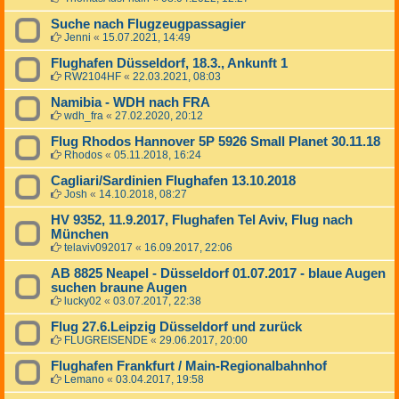
Suche nach Flugzeugpassagier
Jenni
«
15.07.2021, 14:49
Flughafen Düsseldorf, 18.3., Ankunft 1
RW2104HF
«
22.03.2021, 08:03
Namibia - WDH nach FRA
wdh_fra
«
27.02.2020, 20:12
Flug Rhodos Hannover 5P 5926 Small Planet 30.11.18
Rhodos
«
05.11.2018, 16:24
Cagliari/Sardinien Flughafen 13.10.2018
Josh
«
14.10.2018, 08:27
HV 9352, 11.9.2017, Flughafen Tel Aviv, Flug nach
München
telaviv092017
«
16.09.2017, 22:06
AB 8825 Neapel - Düsseldorf 01.07.2017 - blaue Augen
suchen braune Augen
lucky02
«
03.07.2017, 22:38
Flug 27.6.Leipzig Düsseldorf und zurück
FLUGREISENDE
«
29.06.2017, 20:00
Flughafen Frankfurt / Main-Regionalbahnhof
Lemano
«
03.04.2017, 19:58