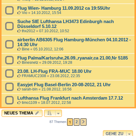
Flug Wien- Hamburg 11.09.2012 ca 19:55Uhr
Vio
«
14.10.2012, 15:54
Suche SIE Lufthansa LH3473 Edinburgh nach
Düsseldorf 5.10.12
thx2012
«
07.10.2012, 10:52
airberlin AB6305 Flug Hamburg-München 04.10.2012 -
14:30 Uhr
Bine
«
05.10.2012, 12:06
Flug Palma/Karlsruhe,26.09.,ryanair,ca 21.00,Nr 5185
Binesnetz
«
29.09.2012, 19:28
23.08. LH-Flug FRA-MUC 18.00 Uhr
FRAMUC2308
«
23.08.2012, 22:35
Easyjet Flug Basel-Berlin 20-08-2012, 21 Uhr
sarah-bln
«
21.08.2012, 16:56
Lufthansa Flug Frankfurt nach Amsterdam 17.7.12
timo1109
«
18.07.2012, 22:58
NEUES THEMA
1
2
87 Themen
NÄCHSTE
GEHE ZU