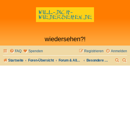
wiedersehen?!
FAQ
Spenden
Registrieren
Anmelden
S
S
Startseite
Foren-Übersicht
Forum & Allgemeines
Besondere Anzeigen
u
u
c
c
h
h
e
e