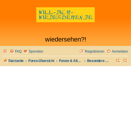
wiedersehen?!
FAQ
Spenden
Registrieren
Anmelden
S
S
Startseite
Foren-Übersicht
Forum & Allgemeines
Besondere Anzeigen
u
u
c
c
h
h
e
e