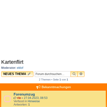
Kartenflirt
Moderator:
eklof
SUCHE
ERWEITERTE 
NEUES THEMA
2 Themen • Seite
1
von
1
Bekanntmachungen
Forenumzug
rio
«
27.04.2023, 08:53
Verfasst in
Hinweise
Antworten:
1