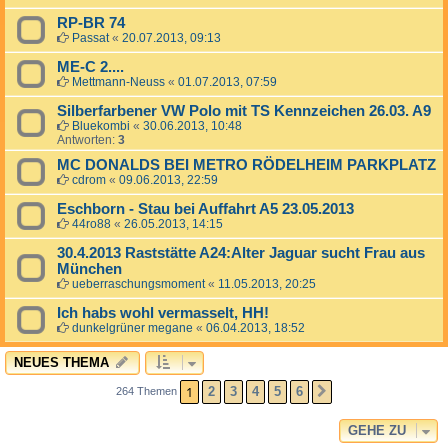
RP-BR 74
Passat
«
20.07.2013, 09:13
ME-C 2....
Mettmann-Neuss
«
01.07.2013, 07:59
Silberfarbener VW Polo mit TS Kennzeichen 26.03. A9
Bluekombi
«
30.06.2013, 10:48
Antworten:
3
MC DONALDS BEI METRO RÖDELHEIM PARKPLATZ
cdrom
«
09.06.2013, 22:59
Eschborn - Stau bei Auffahrt A5 23.05.2013
44ro88
«
26.05.2013, 14:15
30.4.2013 Raststätte A24:Alter Jaguar sucht Frau aus
München
ueberraschungsmoment
«
11.05.2013, 20:25
Ich habs wohl vermasselt, HH!
dunkelgrüner megane
«
06.04.2013, 18:52
NEUES THEMA
1
2
3
4
5
6
264 Themen
NÄCHSTE
GEHE ZU