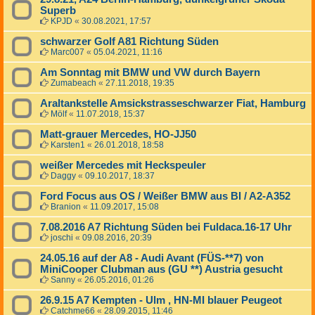
Superb
KPJD
«
30.08.2021, 17:57
schwarzer Golf A81 Richtung Süden
Marc007
«
05.04.2021, 11:16
Am Sonntag mit BMW und VW durch Bayern
Zumabeach
«
27.11.2018, 19:35
Araltankstelle Amsickstrasseschwarzer Fiat, Hamburg
Mölf
«
11.07.2018, 15:37
Matt-grauer Mercedes, HO-JJ50
Karsten1
«
26.01.2018, 18:58
weißer Mercedes mit Heckspeuler
Daggy
«
09.10.2017, 18:37
Ford Focus aus OS / Weißer BMW aus BI / A2-A352
Branion
«
11.09.2017, 15:08
7.08.2016 A7 Richtung Süden bei Fuldaca.16-17 Uhr
joschi
«
09.08.2016, 20:39
24.05.16 auf der A8 - Audi Avant (FÜS-**7) von
MiniCooper Clubman aus (GU **) Austria gesucht
Sanny
«
26.05.2016, 01:26
26.9.15 A7 Kempten - Ulm , HN-MI blauer Peugeot
Catchme66
«
28.09.2015, 11:46