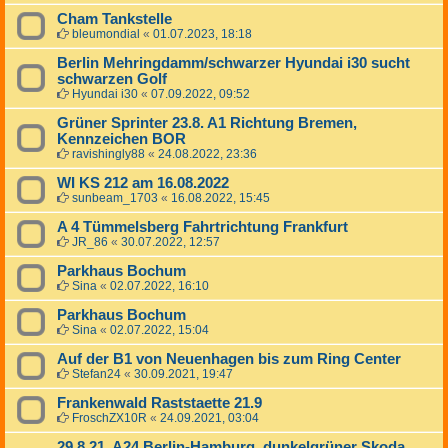
Cham Tankstelle
bleumondial
«
01.07.2023, 18:18
Berlin Mehringdamm/schwarzer Hyundai i30 sucht
schwarzen Golf
Hyundai i30
«
07.09.2022, 09:52
Grüner Sprinter 23.8. A1 Richtung Bremen,
Kennzeichen BOR
ravishingly88
«
24.08.2022, 23:36
WI KS 212 am 16.08.2022
sunbeam_1703
«
16.08.2022, 15:45
A 4 Tümmelsberg Fahrtrichtung Frankfurt
JR_86
«
30.07.2022, 12:57
Parkhaus Bochum
Sina
«
02.07.2022, 16:10
Parkhaus Bochum
Sina
«
02.07.2022, 15:04
Auf der B1 von Neuenhagen bis zum Ring Center
Stefan24
«
30.09.2021, 19:47
Frankenwald Raststaette 21.9
FroschZX10R
«
24.09.2021, 03:04
29.8.21, A24 Berlin-Hamburg, dunkelgrüner Skoda