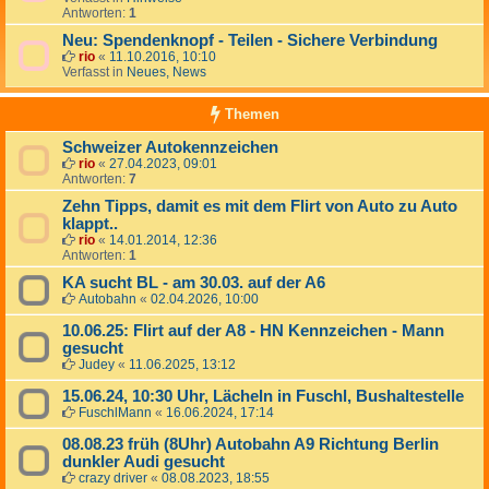
Antworten:
1
Neu: Spendenknopf - Teilen - Sichere Verbindung
rio
«
11.10.2016, 10:10
Verfasst in
Neues, News
Themen
Schweizer Autokennzeichen
rio
«
27.04.2023, 09:01
Antworten:
7
Zehn Tipps, damit es mit dem Flirt von Auto zu Auto
klappt..
rio
«
14.01.2014, 12:36
Antworten:
1
KA sucht BL - am 30.03. auf der A6
Autobahn
«
02.04.2026, 10:00
10.06.25: Flirt auf der A8 - HN Kennzeichen - Mann
gesucht
Judey
«
11.06.2025, 13:12
15.06.24, 10:30 Uhr, Lächeln in Fuschl, Bushaltestelle
FuschlMann
«
16.06.2024, 17:14
08.08.23 früh (8Uhr) Autobahn A9 Richtung Berlin
dunkler Audi gesucht
crazy driver
«
08.08.2023, 18:55