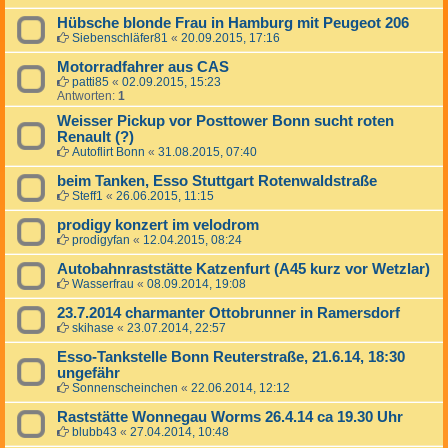
Hübsche blonde Frau in Hamburg mit Peugeot 206
Siebenschläfer81
«
20.09.2015, 17:16
Motorradfahrer aus CAS
patti85
«
02.09.2015, 15:23
Antworten:
1
Weisser Pickup vor Posttower Bonn sucht roten
Renault (?)
Autoflirt Bonn
«
31.08.2015, 07:40
beim Tanken, Esso Stuttgart Rotenwaldstraße
Steff1
«
26.06.2015, 11:15
prodigy konzert im velodrom
prodigyfan
«
12.04.2015, 08:24
Autobahnraststätte Katzenfurt (A45 kurz vor Wetzlar)
Wasserfrau
«
08.09.2014, 19:08
23.7.2014 charmanter Ottobrunner in Ramersdorf
skihase
«
23.07.2014, 22:57
Esso-Tankstelle Bonn Reuterstraße, 21.6.14, 18:30
ungefähr
Sonnenscheinchen
«
22.06.2014, 12:12
Raststätte Wonnegau Worms 26.4.14 ca 19.30 Uhr
blubb43
«
27.04.2014, 10:48