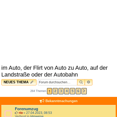
im Auto, der Flirt von Auto zu Auto, auf der
Landstraße oder der Autobahn
SUCHE
ERWEITERTE 
NEUES THEMA
1
2
3
4
5
6
264 Themen
NÄCHSTE
Bekanntmachungen
Forenumzug
rio
«
27.04.2023, 08:53
Verfasst in
Hinweise