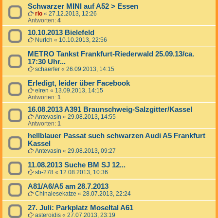
Schwarzer MINI auf A52 > Essen
rio
«
27.12.2013, 12:26
Antworten:
4
10.10.2013 Bielefeld
NurIch
«
10.10.2013, 22:56
METRO Tankst Frankfurt-Riederwald 25.09.13/ca.
17:30 Uhr...
schaerfer
«
26.09.2013, 14:15
Erledigt, leider über Facebook
elren
«
13.09.2013, 14:15
Antworten:
1
16.08.2013 A391 Braunschweig-Salzgitter/Kassel
Antevasin
«
29.08.2013, 14:55
Antworten:
1
hellblauer Passat such schwarzen Audi A5 Frankfurt
Kassel
Antevasin
«
29.08.2013, 09:27
11.08.2013 Suche BM SJ 12...
sb-278
«
12.08.2013, 10:36
A81/A6/A5 am 28.7.2013
Chinalesekatze
«
28.07.2013, 22:24
27. Juli: Parkplatz Moseltal A61
asteroidis
«
27.07.2013, 23:19