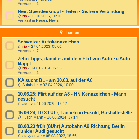
Antworten:
1
Neu: Spendenknopf - Teilen - Sichere Verbindung
rio
«
11.10.2016, 10:10
Verfasst in
Neues, News
Themen
Schweizer Autokennzeichen
rio
«
27.04.2023, 09:01
Antworten:
7
Zehn Tipps, damit es mit dem Flirt von Auto zu Auto
klappt..
rio
«
14.01.2014, 12:36
Antworten:
1
KA sucht BL - am 30.03. auf der A6
Autobahn
«
02.04.2026, 10:00
10.06.25: Flirt auf der A8 - HN Kennzeichen - Mann
gesucht
Judey
«
11.06.2025, 13:12
15.06.24, 10:30 Uhr, Lächeln in Fuschl, Bushaltestelle
FuschlMann
«
16.06.2024, 17:14
08.08.23 früh (8Uhr) Autobahn A9 Richtung Berlin
dunkler Audi gesucht
crazy driver
«
08.08.2023, 18:55