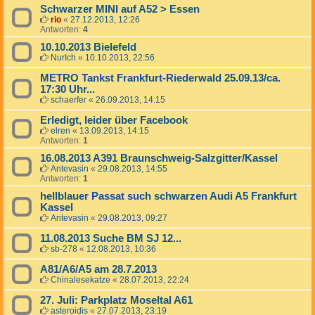
Schwarzer MINI auf A52 > Essen
rio
«
27.12.2013, 12:26
Antworten:
4
10.10.2013 Bielefeld
NurIch
«
10.10.2013, 22:56
METRO Tankst Frankfurt-Riederwald 25.09.13/ca.
17:30 Uhr...
schaerfer
«
26.09.2013, 14:15
Erledigt, leider über Facebook
elren
«
13.09.2013, 14:15
Antworten:
1
16.08.2013 A391 Braunschweig-Salzgitter/Kassel
Antevasin
«
29.08.2013, 14:55
Antworten:
1
hellblauer Passat such schwarzen Audi A5 Frankfurt
Kassel
Antevasin
«
29.08.2013, 09:27
11.08.2013 Suche BM SJ 12...
sb-278
«
12.08.2013, 10:36
A81/A6/A5 am 28.7.2013
Chinalesekatze
«
28.07.2013, 22:24
27. Juli: Parkplatz Moseltal A61
asteroidis
«
27.07.2013, 23:19