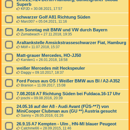
Superb
KPJD
«
30.08.2021, 17:57
schwarzer Golf A81 Richtung Süden
Marc007
«
05.04.2021, 11:16
Am Sonntag mit BMW und VW durch Bayern
Zumabeach
«
27.11.2018, 19:35
Araltankstelle Amsickstrasseschwarzer Fiat, Hamburg
Mölf
«
11.07.2018, 15:37
Matt-grauer Mercedes, HO-JJ50
Karsten1
«
26.01.2018, 18:58
weißer Mercedes mit Heckspeuler
Daggy
«
09.10.2017, 18:37
Ford Focus aus OS / Weißer BMW aus BI / A2-A352
Branion
«
11.09.2017, 15:08
7.08.2016 A7 Richtung Süden bei Fuldaca.16-17 Uhr
joschi
«
09.08.2016, 20:39
24.05.16 auf der A8 - Audi Avant (FÜS-**7) von
MiniCooper Clubman aus (GU **) Austria gesucht
Sanny
«
26.05.2016, 01:26
26.9.15 A7 Kempten - Ulm , HN-MI blauer Peugeot
Catchme66
«
28.09.2015, 11:46