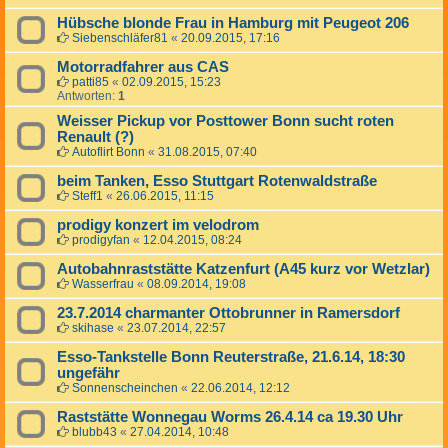
Hübsche blonde Frau in Hamburg mit Peugeot 206
Siebenschläfer81
«
20.09.2015, 17:16
Motorradfahrer aus CAS
patti85
«
02.09.2015, 15:23
Antworten:
1
Weisser Pickup vor Posttower Bonn sucht roten
Renault (?)
Autoflirt Bonn
«
31.08.2015, 07:40
beim Tanken, Esso Stuttgart Rotenwaldstraße
Steff1
«
26.06.2015, 11:15
prodigy konzert im velodrom
prodigyfan
«
12.04.2015, 08:24
Autobahnraststätte Katzenfurt (A45 kurz vor Wetzlar)
Wasserfrau
«
08.09.2014, 19:08
23.7.2014 charmanter Ottobrunner in Ramersdorf
skihase
«
23.07.2014, 22:57
Esso-Tankstelle Bonn Reuterstraße, 21.6.14, 18:30
ungefähr
Sonnenscheinchen
«
22.06.2014, 12:12
Raststätte Wonnegau Worms 26.4.14 ca 19.30 Uhr
blubb43
«
27.04.2014, 10:48