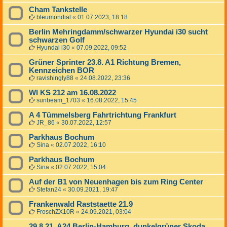
Cham Tankstelle
bleumondial
«
01.07.2023, 18:18
Berlin Mehringdamm/schwarzer Hyundai i30 sucht
schwarzen Golf
Hyundai i30
«
07.09.2022, 09:52
Grüner Sprinter 23.8. A1 Richtung Bremen,
Kennzeichen BOR
ravishingly88
«
24.08.2022, 23:36
WI KS 212 am 16.08.2022
sunbeam_1703
«
16.08.2022, 15:45
A 4 Tümmelsberg Fahrtrichtung Frankfurt
JR_86
«
30.07.2022, 12:57
Parkhaus Bochum
Sina
«
02.07.2022, 16:10
Parkhaus Bochum
Sina
«
02.07.2022, 15:04
Auf der B1 von Neuenhagen bis zum Ring Center
Stefan24
«
30.09.2021, 19:47
Frankenwald Raststaette 21.9
FroschZX10R
«
24.09.2021, 03:04
29.8.21, A24 Berlin-Hamburg, dunkelgrüner Skoda