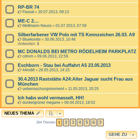
RP-BR 74
Passat
«
20.07.2013, 09:13
ME-C 2....
Mettmann-Neuss
«
01.07.2013, 07:59
Silberfarbener VW Polo mit TS Kennzeichen 26.03. A9
Bluekombi
«
30.06.2013, 10:48
Antworten:
3
MC DONALDS BEI METRO RÖDELHEIM PARKPLATZ
cdrom
«
09.06.2013, 22:59
Eschborn - Stau bei Auffahrt A5 23.05.2013
44ro88
«
26.05.2013, 14:15
30.4.2013 Raststätte A24:Alter Jaguar sucht Frau aus
München
ueberraschungsmoment
«
11.05.2013, 20:25
Ich habs wohl vermasselt, HH!
dunkelgrüner megane
«
06.04.2013, 18:52
NEUES THEMA
1
2
3
4
5
6
264 Themen
NÄCHSTE
GEHE ZU