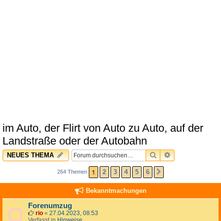
im Auto, der Flirt von Auto zu Auto, auf der
Landstraße oder der Autobahn
SUCHE
ERWEITERTE 
NEUES THEMA
1
2
3
4
5
6
264 Themen
NÄCHSTE
Bekanntmachungen
Forenumzug
rio
«
27.04.2023, 08:53
Verfasst in
Hinweise