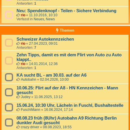
Antworten:
1
Neu: Spendenknopf - Teilen - Sichere Verbindung
rio
«
11.10.2016, 10:10
Verfasst in
Neues, News
Themen
Schweizer Autokennzeichen
rio
«
27.04.2023, 09:01
Antworten:
7
Zehn Tipps, damit es mit dem Flirt von Auto zu Auto
klappt..
rio
«
14.01.2014, 12:36
Antworten:
1
KA sucht BL - am 30.03. auf der A6
Autobahn
«
02.04.2026, 10:00
10.06.25: Flirt auf der A8 - HN Kennzeichen - Mann
gesucht
Judey
«
11.06.2025, 13:12
15.06.24, 10:30 Uhr, Lächeln in Fuschl, Bushaltestelle
FuschlMann
«
16.06.2024, 17:14
08.08.23 früh (8Uhr) Autobahn A9 Richtung Berlin
dunkler Audi gesucht
crazy driver
«
08.08.2023, 18:55