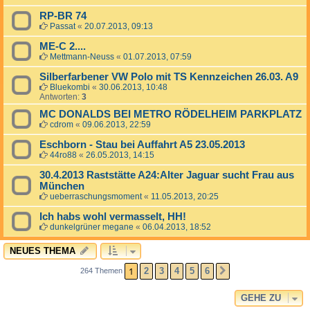
RP-BR 74
Passat
«
20.07.2013, 09:13
ME-C 2....
Mettmann-Neuss
«
01.07.2013, 07:59
Silberfarbener VW Polo mit TS Kennzeichen 26.03. A9
Bluekombi
«
30.06.2013, 10:48
Antworten:
3
MC DONALDS BEI METRO RÖDELHEIM PARKPLATZ
cdrom
«
09.06.2013, 22:59
Eschborn - Stau bei Auffahrt A5 23.05.2013
44ro88
«
26.05.2013, 14:15
30.4.2013 Raststätte A24:Alter Jaguar sucht Frau aus
München
ueberraschungsmoment
«
11.05.2013, 20:25
Ich habs wohl vermasselt, HH!
dunkelgrüner megane
«
06.04.2013, 18:52
NEUES THEMA
1
2
3
4
5
6
264 Themen
NÄCHSTE
GEHE ZU