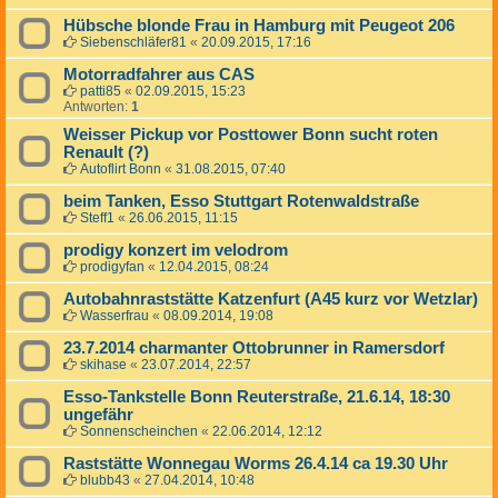
Hübsche blonde Frau in Hamburg mit Peugeot 206
Siebenschläfer81
«
20.09.2015, 17:16
Motorradfahrer aus CAS
patti85
«
02.09.2015, 15:23
Antworten:
1
Weisser Pickup vor Posttower Bonn sucht roten
Renault (?)
Autoflirt Bonn
«
31.08.2015, 07:40
beim Tanken, Esso Stuttgart Rotenwaldstraße
Steff1
«
26.06.2015, 11:15
prodigy konzert im velodrom
prodigyfan
«
12.04.2015, 08:24
Autobahnraststätte Katzenfurt (A45 kurz vor Wetzlar)
Wasserfrau
«
08.09.2014, 19:08
23.7.2014 charmanter Ottobrunner in Ramersdorf
skihase
«
23.07.2014, 22:57
Esso-Tankstelle Bonn Reuterstraße, 21.6.14, 18:30
ungefähr
Sonnenscheinchen
«
22.06.2014, 12:12
Raststätte Wonnegau Worms 26.4.14 ca 19.30 Uhr
blubb43
«
27.04.2014, 10:48