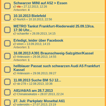
Schwarzer MINI auf A52 > Essen
rio
«
27.12.2013, 12:26
Antworten:
4
10.10.2013 Bielefeld
NurIch
«
10.10.2013, 22:56
METRO Tankst Frankfurt-Riederwald 25.09.13/ca.
17:30 Uhr...
schaerfer
«
26.09.2013, 14:15
Erledigt, leider über Facebook
elren
«
13.09.2013, 14:15
Antworten:
1
16.08.2013 A391 Braunschweig-Salzgitter/Kassel
Antevasin
«
29.08.2013, 14:55
Antworten:
1
hellblauer Passat such schwarzen Audi A5 Frankfurt
Kassel
Antevasin
«
29.08.2013, 09:27
11.08.2013 Suche BM SJ 12...
sb-278
«
12.08.2013, 10:36
A81/A6/A5 am 28.7.2013
Chinalesekatze
«
28.07.2013, 22:24
27. Juli: Parkplatz Moseltal A61
asteroidis
«
27.07.2013, 23:19