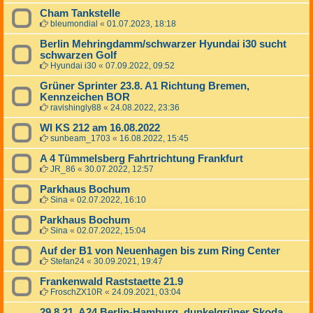
Cham Tankstelle
bleumondial
«
01.07.2023, 18:18
Berlin Mehringdamm/schwarzer Hyundai i30 sucht
schwarzen Golf
Hyundai i30
«
07.09.2022, 09:52
Grüner Sprinter 23.8. A1 Richtung Bremen,
Kennzeichen BOR
ravishingly88
«
24.08.2022, 23:36
WI KS 212 am 16.08.2022
sunbeam_1703
«
16.08.2022, 15:45
A 4 Tümmelsberg Fahrtrichtung Frankfurt
JR_86
«
30.07.2022, 12:57
Parkhaus Bochum
Sina
«
02.07.2022, 16:10
Parkhaus Bochum
Sina
«
02.07.2022, 15:04
Auf der B1 von Neuenhagen bis zum Ring Center
Stefan24
«
30.09.2021, 19:47
Frankenwald Raststaette 21.9
FroschZX10R
«
24.09.2021, 03:04
29.8.21, A24 Berlin-Hamburg, dunkelgrüner Skoda