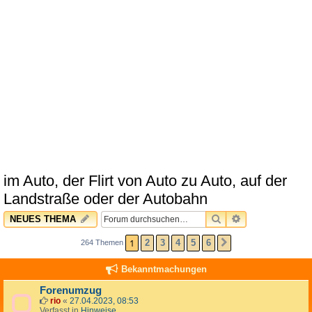
im Auto, der Flirt von Auto zu Auto, auf der
Landstraße oder der Autobahn
SUCHE
ERWEITERTE 
NEUES THEMA
1
2
3
4
5
6
264 Themen
NÄCHSTE
Bekanntmachungen
Forenumzug
rio
«
27.04.2023, 08:53
Verfasst in
Hinweise