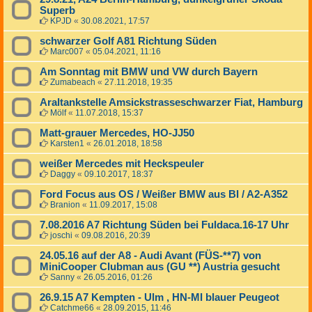
Superb
KPJD
«
30.08.2021, 17:57
schwarzer Golf A81 Richtung Süden
Marc007
«
05.04.2021, 11:16
Am Sonntag mit BMW und VW durch Bayern
Zumabeach
«
27.11.2018, 19:35
Araltankstelle Amsickstrasseschwarzer Fiat, Hamburg
Mölf
«
11.07.2018, 15:37
Matt-grauer Mercedes, HO-JJ50
Karsten1
«
26.01.2018, 18:58
weißer Mercedes mit Heckspeuler
Daggy
«
09.10.2017, 18:37
Ford Focus aus OS / Weißer BMW aus BI / A2-A352
Branion
«
11.09.2017, 15:08
7.08.2016 A7 Richtung Süden bei Fuldaca.16-17 Uhr
joschi
«
09.08.2016, 20:39
24.05.16 auf der A8 - Audi Avant (FÜS-**7) von
MiniCooper Clubman aus (GU **) Austria gesucht
Sanny
«
26.05.2016, 01:26
26.9.15 A7 Kempten - Ulm , HN-MI blauer Peugeot
Catchme66
«
28.09.2015, 11:46