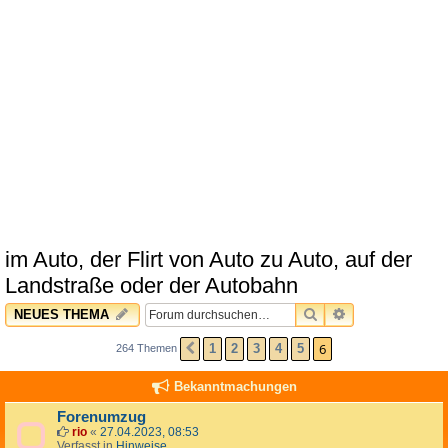
im Auto, der Flirt von Auto zu Auto, auf der
Landstraße oder der Autobahn
SUCHE
ERWEITERTE 
NEUES THEMA
6
1
2
3
4
5
264 Themen
VORHERIGE
Bekanntmachungen
Forenumzug
rio
«
27.04.2023, 08:53
Verfasst in
Hinweise