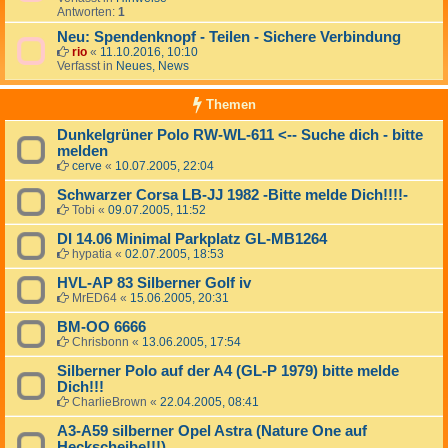
Antworten:
1
Neu: Spendenknopf - Teilen - Sichere Verbindung
rio
«
11.10.2016, 10:10
Verfasst in
Neues, News
Themen
Dunkelgrüner Polo RW-WL-611 <-- Suche dich - bitte
melden
cerve
«
10.07.2005, 22:04
Schwarzer Corsa LB-JJ 1982 -Bitte melde Dich!!!!-
Tobi
«
09.07.2005, 11:52
DI 14.06 Minimal Parkplatz GL-MB1264
hypatia
«
02.07.2005, 18:53
HVL-AP 83 Silberner Golf iv
MrED64
«
15.06.2005, 20:31
BM-OO 6666
Chrisbonn
«
13.06.2005, 17:54
Silberner Polo auf der A4 (GL-P 1979) bitte melde
Dich!!!
CharlieBrown
«
22.04.2005, 08:41
A3-A59 silberner Opel Astra (Nature One auf
Heckscheibe!!!)