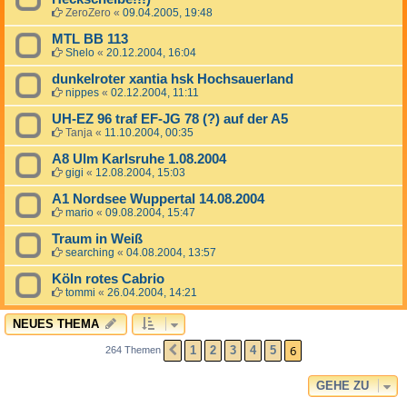
ZeroZero
«
09.04.2005, 19:48
MTL BB 113
Shelo
«
20.12.2004, 16:04
dunkelroter xantia hsk Hochsauerland
nippes
«
02.12.2004, 11:11
UH-EZ 96 traf EF-JG 78 (?) auf der A5
Tanja
«
11.10.2004, 00:35
A8 Ulm Karlsruhe 1.08.2004
gigi
«
12.08.2004, 15:03
A1 Nordsee Wuppertal 14.08.2004
mario
«
09.08.2004, 15:47
Traum in Weiß
searching
«
04.08.2004, 13:57
Köln rotes Cabrio
tommi
«
26.04.2004, 14:21
NEUES THEMA
6
1
2
3
4
5
264 Themen
VORHERIGE
GEHE ZU