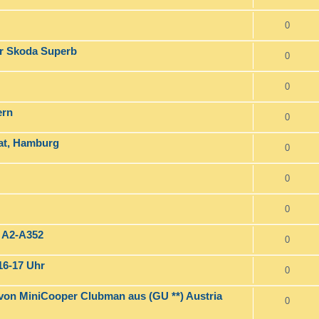
0
er Skoda Superb
0
0
ern
0
iat, Hamburg
0
0
0
/ A2-A352
0
16-17 Uhr
0
) von MiniCooper Clubman aus (GU **) Austria
0