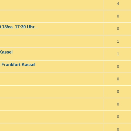
4
0
3/ca. 17:30 Uhr...
0
1
Kassel
1
 Frankfurt Kassel
0
0
0
0
0
0