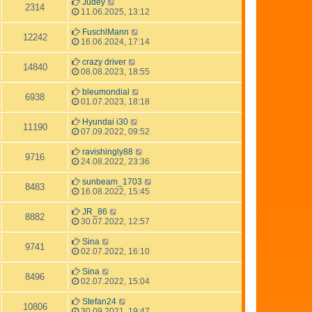
Judey
2314
11.06.2025, 13:12
FuschlMann
12242
16.06.2024, 17:14
crazy driver
14840
08.08.2023, 18:55
bleumondial
6938
01.07.2023, 18:18
Hyundai i30
11190
07.09.2022, 09:52
ravishingly88
9716
24.08.2022, 23:36
sunbeam_1703
8483
16.08.2022, 15:45
JR_86
8882
30.07.2022, 12:57
Sina
9741
02.07.2022, 16:10
Sina
8496
02.07.2022, 15:04
Stefan24
10806
30.09.2021, 19:47