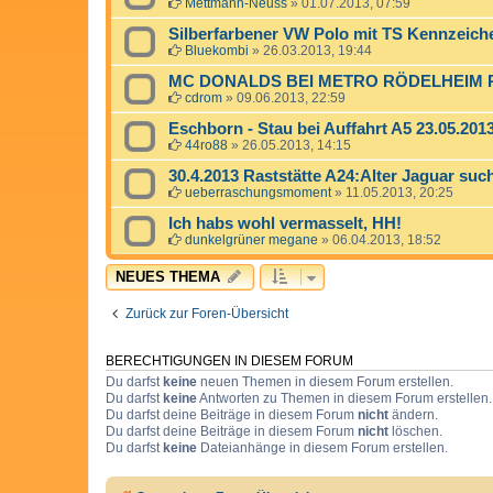
Mettmann-Neuss
»
01.07.2013, 07:59
Silberfarbener VW Polo mit TS Kennzeiche
Bluekombi
»
26.03.2013, 19:44
MC DONALDS BEI METRO RÖDELHEIM 
cdrom
»
09.06.2013, 22:59
Eschborn - Stau bei Auffahrt A5 23.05.201
44ro88
»
26.05.2013, 14:15
30.4.2013 Raststätte A24:Alter Jaguar su
ueberraschungsmoment
»
11.05.2013, 20:25
Ich habs wohl vermasselt, HH!
dunkelgrüner megane
»
06.04.2013, 18:52
NEUES THEMA
Zurück zur Foren-Übersicht
BERECHTIGUNGEN IN DIESEM FORUM
Du darfst
keine
neuen Themen in diesem Forum erstellen.
Du darfst
keine
Antworten zu Themen in diesem Forum erstellen.
Du darfst deine Beiträge in diesem Forum
nicht
ändern.
Du darfst deine Beiträge in diesem Forum
nicht
löschen.
Du darfst
keine
Dateianhänge in diesem Forum erstellen.