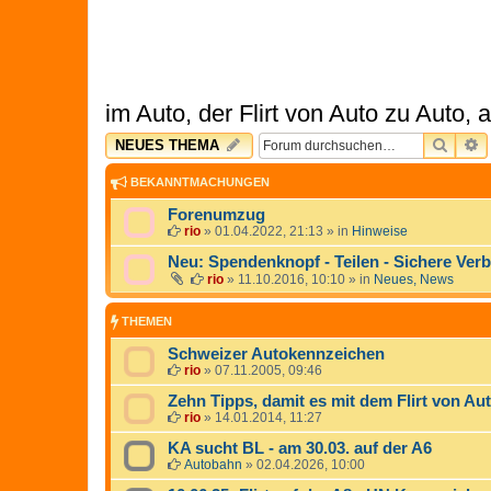
im Auto, der Flirt von Auto zu Auto,
SUCH
E
NEUES THEMA
BEKANNTMACHUNGEN
Forenumzug
rio
»
01.04.2022, 21:13
» in
Hinweise
Neu: Spendenknopf - Teilen - Sichere Ver
rio
»
11.10.2016, 10:10
» in
Neues, News
THEMEN
Schweizer Autokennzeichen
rio
»
07.11.2005, 09:46
Zehn Tipps, damit es mit dem Flirt von Aut
rio
»
14.01.2014, 11:27
KA sucht BL - am 30.03. auf der A6
Autobahn
»
02.04.2026, 10:00