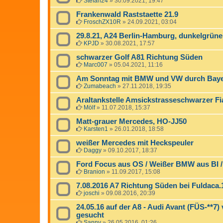
Stefan24
»
30.09.2021, 19:47
Frankenwald Raststaette 21.9
FroschZX10R
»
24.09.2021, 03:04
29.8.21, A24 Berlin-Hamburg, dunkelgrün
KPJD
»
30.08.2021, 17:57
schwarzer Golf A81 Richtung Süden
Marc007
»
05.04.2021, 11:16
Am Sonntag mit BMW und VW durch Bay
Zumabeach
»
27.11.2018, 19:35
Araltankstelle Amsickstrasseschwarzer F
Mölf
»
11.07.2018, 15:37
Matt-grauer Mercedes, HO-JJ50
Karsten1
»
26.01.2018, 18:58
weißer Mercedes mit Heckspeuler
Daggy
»
09.10.2017, 18:37
Ford Focus aus OS / Weißer BMW aus BI 
Branion
»
11.09.2017, 15:08
7.08.2016 A7 Richtung Süden bei Fuldaca.
joschi
»
09.08.2016, 20:39
24.05.16 auf der A8 - Audi Avant (FÜS-**7
gesucht
Sanny
»
26.05.2016, 01:26