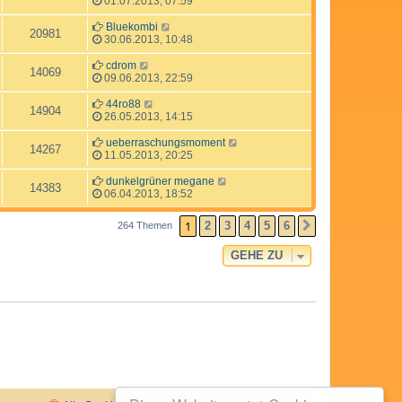
01.07.2013, 07:59
Bluekombi
20981
30.06.2013, 10:48
cdrom
14069
09.06.2013, 22:59
44ro88
14904
26.05.2013, 14:15
ueberraschungsmoment
14267
11.05.2013, 20:25
dunkelgrüner megane
14383
06.04.2013, 18:52
1
2
3
4
5
6
264 Themen
NÄCHSTE
GEHE ZU