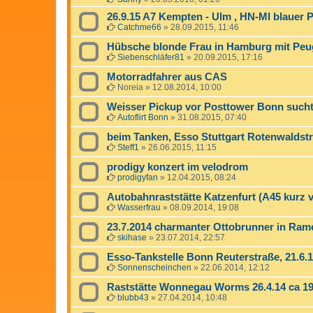
26.9.15 A7 Kempten - Ulm , HN-MI blauer 
Catchme66
»
28.09.2015, 11:46
Hübsche blonde Frau in Hamburg mit Peu
Siebenschläfer81
»
20.09.2015, 17:16
Motorradfahrer aus CAS
Noreia
»
12.08.2014, 10:00
Weisser Pickup vor Posttower Bonn sucht 
Autoflirt Bonn
»
31.08.2015, 07:40
beim Tanken, Esso Stuttgart Rotenwaldst
Steff1
»
26.06.2015, 11:15
prodigy konzert im velodrom
prodigyfan
»
12.04.2015, 08:24
Autobahnraststätte Katzenfurt (A45 kurz v
Wasserfrau
»
08.09.2014, 19:08
23.7.2014 charmanter Ottobrunner in Ram
skihase
»
23.07.2014, 22:57
Esso-Tankstelle Bonn Reuterstraße, 21.6.1
Sonnenscheinchen
»
22.06.2014, 12:12
Raststätte Wonnegau Worms 26.4.14 ca 19
blubb43
»
27.04.2014, 10:48