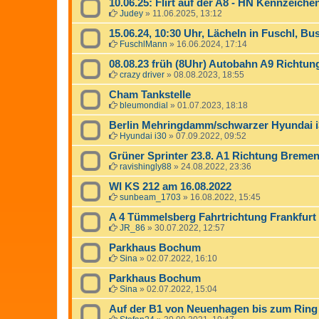
10.06.25: Flirt auf der A8 - HN Kennzeich
Judey
»
11.06.2025, 13:12
15.06.24, 10:30 Uhr, Lächeln in Fuschl, Bus
FuschlMann
»
16.06.2024, 17:14
08.08.23 früh (8Uhr) Autobahn A9 Richtun
crazy driver
»
08.08.2023, 18:55
Cham Tankstelle
bleumondial
»
01.07.2023, 18:18
Berlin Mehringdamm/schwarzer Hyundai i
Hyundai i30
»
07.09.2022, 09:52
Grüner Sprinter 23.8. A1 Richtung Brem
ravishingly88
»
24.08.2022, 23:36
WI KS 212 am 16.08.2022
sunbeam_1703
»
16.08.2022, 15:45
A 4 Tümmelsberg Fahrtrichtung Frankfurt
JR_86
»
30.07.2022, 12:57
Parkhaus Bochum
Sina
»
02.07.2022, 16:10
Parkhaus Bochum
Sina
»
02.07.2022, 15:04
Auf der B1 von Neuenhagen bis zum Ring