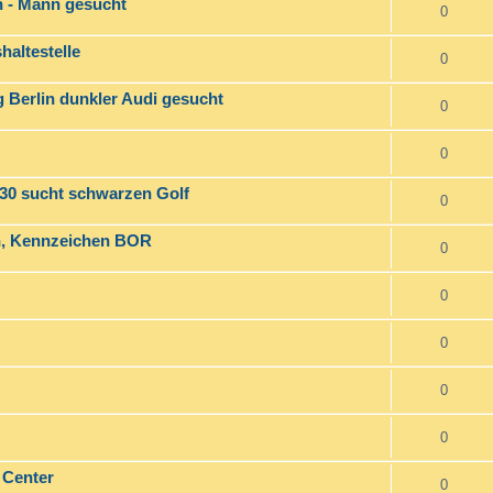
en - Mann gesucht
0
haltestelle
0
g Berlin dunkler Audi gesucht
0
0
30 sucht schwarzen Golf
0
en, Kennzeichen BOR
0
0
0
0
0
 Center
0