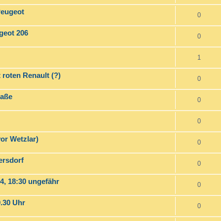
Peugeot
0
geot 206
0
1
roten Renault (?)
0
raße
0
0
or Wetzlar)
0
ersdorf
0
4, 18:30 ungefähr
0
.30 Uhr
0