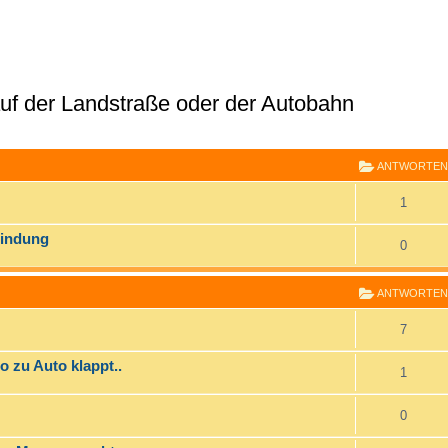
 auf der Landstraße oder der Autobahn
E
RWEITERTE SUCHE
ANTWORTEN
1
bindung
0
ANTWORTEN
7
o zu Auto klappt..
1
0