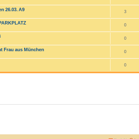
n 26.03. A9
3
PARKPLATZ
0
3
0
cht Frau aus München
0
0