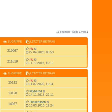
11 Themen • Seite
1
von
1
ZUGRIFFE
LETZTER BEITRAG
rio
219067
27.04.2023, 08:53
rio
211619
11.10.2016, 10:10
ZUGRIFFE
LETZTER BEITRAG
rio
25112
11.02.2020, 11:34
lillybernd
13128
14.11.2018, 22:11
Fliesentisch
14057
16.03.2015, 18:24