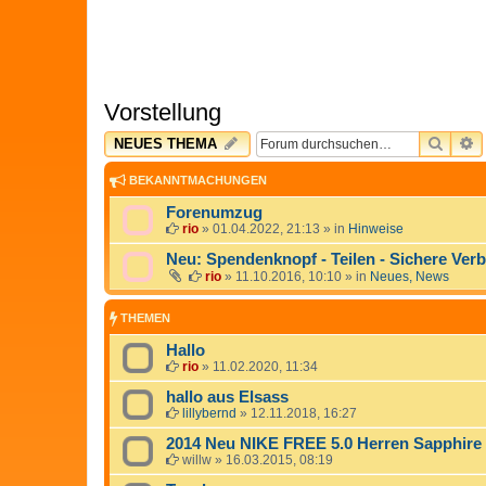
Vorstellung
SUCH
E
NEUES THEMA
BEKANNTMACHUNGEN
Forenumzug
rio
»
01.04.2022, 21:13
» in
Hinweise
Neu: Spendenknopf - Teilen - Sichere Ver
rio
»
11.10.2016, 10:10
» in
Neues, News
THEMEN
Hallo
rio
»
11.02.2020, 11:34
hallo aus Elsass
lillybernd
»
12.11.2018, 16:27
2014 Neu NIKE FREE 5.0 Herren Sapphire
willw
»
16.03.2015, 08:19