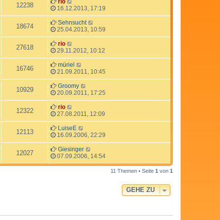
rio
12238
16.12.2013, 17:19
Sehnsucht
18674
25.04.2013, 10:59
rio
27618
29.11.2012, 10:12
müriel
16746
21.09.2011, 10:45
Groomy
10929
20.09.2011, 17:25
rio
12322
27.08.2011, 12:09
LuiseE
12113
16.09.2006, 22:29
Giesinger
12027
07.09.2006, 14:54
11 Themen • Seite
1
von
1
GEHE ZU