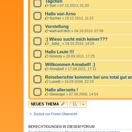
Tagchen
Suri
»
07.12.2013, 01:50
Hallo von Arno
Sucher
»
19.12.2012, 11:22
Vorstellung
wart-auf-dich
»
04.10.2010, 07:09
:) Wieso sucht mich keiner???
_Julia_
»
19.10.2010, 14:26
Hallo Leute !!!
Groomy
»
20.09.2011, 17:25
Willkommen Annabell! ;)
Annabell
»
17.08.2011, 17:11
Reiseberichte kommen bei uns total gut a
LuiseE
»
16.09.2006, 22:29
Hallo allerseits !
Giesinger
»
07.09.2006, 14:54
NEUES THEMA
Zurück zur Foren-Übersicht
BERECHTIGUNGEN IN DIESEM FORUM