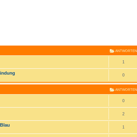
E
RWEITERTE SUCHE
ANTWORTEN
1
bindung
0
ANTWORTEN
0
2
 Blau
1