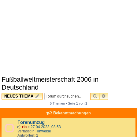
Fußballweltmeisterschaft 2006 in
Deutschland
SUCHE
ERWEITERTE 
NEUES THEMA
5 Themen • Seite
1
von
1
Bekanntmachungen
Forenumzug
rio
«
27.04.2023, 08:53
Verfasst in
Hinweise
Antworten:
1