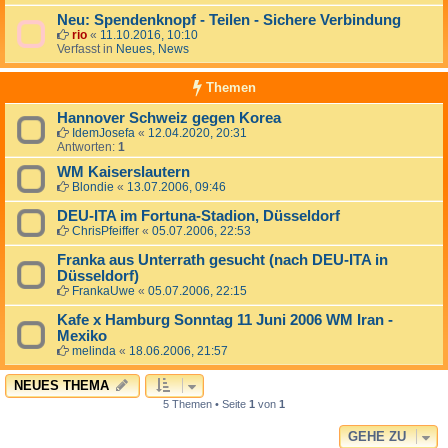
Neu: Spendenknopf - Teilen - Sichere Verbindung
rio
«
11.10.2016, 10:10
Verfasst in
Neues, News
Themen
Hannover Schweiz gegen Korea
IdemJosefa
«
12.04.2020, 20:31
Antworten:
1
WM Kaiserslautern
Blondie
«
13.07.2006, 09:46
DEU-ITA im Fortuna-Stadion, Düsseldorf
ChrisPfeiffer
«
05.07.2006, 22:53
Franka aus Unterrath gesucht (nach DEU-ITA in
Düsseldorf)
FrankaUwe
«
05.07.2006, 22:15
Kafe x Hamburg Sonntag 11 Juni 2006 WM Iran -
Mexiko
melinda
«
18.06.2006, 21:57
NEUES THEMA
5 Themen • Seite
1
von
1
GEHE ZU