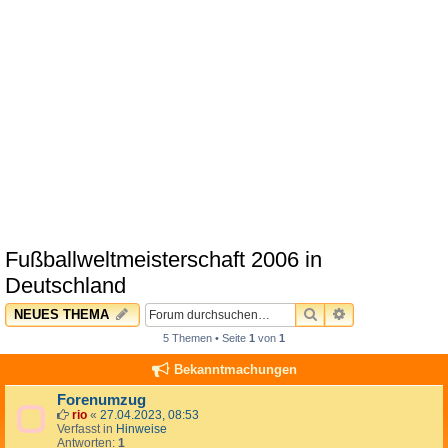
Fußballweltmeisterschaft 2006 in
Deutschland
SUCHE
ERWEITERTE 
NEUES THEMA
5 Themen • Seite
1
von
1
Bekanntmachungen
Forenumzug
rio
«
27.04.2023, 08:53
Verfasst in
Hinweise
Antworten:
1