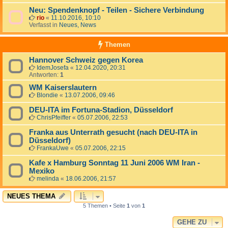
Neu: Spendenknopf - Teilen - Sichere Verbindung
rio
«
11.10.2016, 10:10
Verfasst in
Neues, News
Themen
Hannover Schweiz gegen Korea
IdemJosefa
«
12.04.2020, 20:31
Antworten:
1
WM Kaiserslautern
Blondie
«
13.07.2006, 09:46
DEU-ITA im Fortuna-Stadion, Düsseldorf
ChrisPfeiffer
«
05.07.2006, 22:53
Franka aus Unterrath gesucht (nach DEU-ITA in
Düsseldorf)
FrankaUwe
«
05.07.2006, 22:15
Kafe x Hamburg Sonntag 11 Juni 2006 WM Iran -
Mexiko
melinda
«
18.06.2006, 21:57
NEUES THEMA
5 Themen • Seite
1
von
1
GEHE ZU