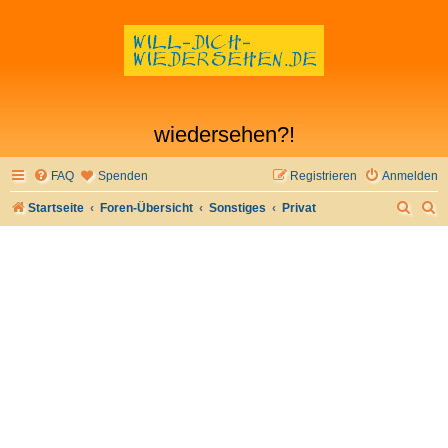
wiedersehen?!
FAQ
Spenden
Registrieren
Anmelden
S
S
Startseite
Foren-Übersicht
Sonstiges
Privat
u
u
c
c
h
h
e
e