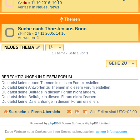
rio
«
11.10.2016, 10:10
Verfasst in
Neues, News
Themen
Suche nach Thorsten aus Bonn
linda
«
27.11.2005, 14:16
Antworten:
1
NEUES THEMA
1 Thema • Seite
1
von
1
GEHE ZU
BERECHTIGUNGEN IN DIESEM FORUM
Du darfst
keine
neuen Themen in diesem Forum erstellen.
Du darfst
keine
Antworten zu Themen in diesem Forum erstellen.
Du darfst deine Beiträge in diesem Forum
nicht
ändern.
Du darfst deine Beiträge in diesem Forum
nicht
löschen.
Du darfst
keine
Dateianhänge in diesem Forum erstellen.
Startseite
Foren-Übersicht
Alle Zeiten sind
UTC+02:00
Powered by
phpBB
® Forum Software © phpBB Limited
Style by
phpBB Spain
Diese Website nutzt Cookies um ihren Service sicherzustellen.
weitere Informationen
Deutsche Übersetzung durch
phpBB.de
Moon Image Courtesy of Calendrier Lunaire.