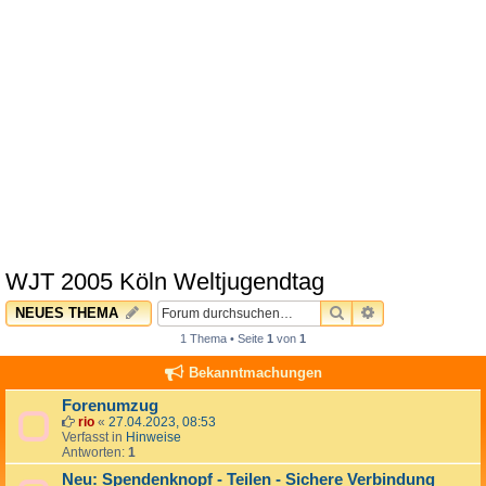
WJT 2005 Köln Weltjugendtag
SUCHE
ERWEITERTE 
NEUES THEMA
1 Thema • Seite
1
von
1
Bekanntmachungen
Forenumzug
rio
«
27.04.2023, 08:53
Verfasst in
Hinweise
Antworten:
1
Neu: Spendenknopf - Teilen - Sichere Verbindung