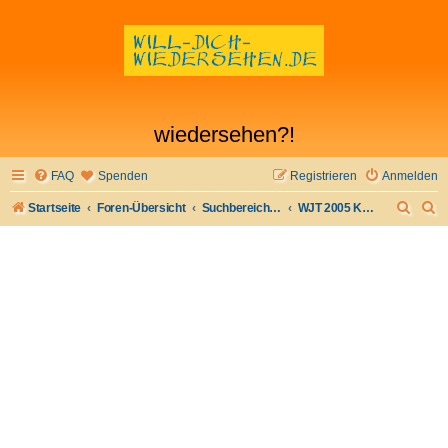
wiedersehen?!
FAQ
Spenden
Registrieren
Anmelden
S
S
Startseite
Foren-Übersicht
Suchbereich Ia - besondere Gelegenheiten
WJT 2005 Köln Weltjugendtag
u
u
c
c
h
h
e
e