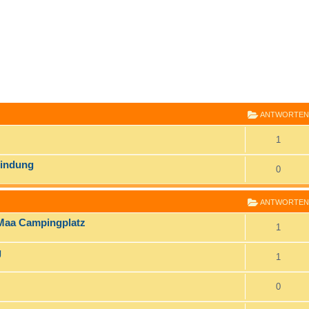
E
RWEITERTE SUCHE
ANTWORTEN
1
bindung
0
ANTWORTEN
t Maa Campingplatz
1
g
1
0