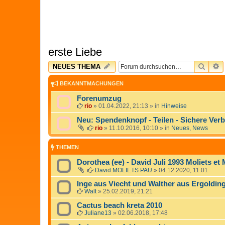
erste Liebe
SUCH
E
NEUES THEMA
BEKANNTMACHUNGEN
Forenumzug
rio
»
01.04.2022, 21:13
» in
Hinweise
Neu: Spendenknopf - Teilen - Sichere Ver
rio
»
11.10.2016, 10:10
» in
Neues, News
THEMEN
Dorothea (ee) - David Juli 1993 Moliets e
David MOLIETS PAU
»
04.12.2020, 11:01
Inge aus Viecht und Walther aus Ergoldin
Walt
»
25.02.2019, 21:21
Cactus beach kreta 2010
Juliane13
»
02.06.2018, 17:48