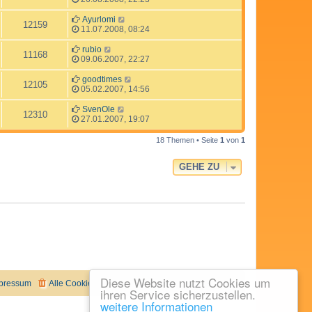
Ayurlomi
12159
11.07.2008, 08:24
rubio
11168
09.06.2007, 22:27
goodtimes
12105
05.02.2007, 14:56
SvenOle
12310
27.01.2007, 19:07
18 Themen • Seite
1
von
1
GEHE ZU
Diese Website nutzt Cookies um
pressum
Alle Cookies löschen
Alle Zeiten sind
UTC+02:00
ihren Service sicherzustellen.
weitere Informationen