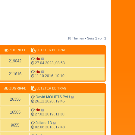
18 Themen • Seite
1
von
1
ZUGRIFFE
LETZTER BEITRAG
rio
219042
27.04.2023, 08:53
rio
211616
11.10.2016, 10:10
ZUGRIFFE
LETZTER BEITRAG
David MOLIETS PAU
26356
26.12.2020, 19:46
rio
16505
27.02.2019, 11:30
Juliane13
9655
02.06.2018, 17:48