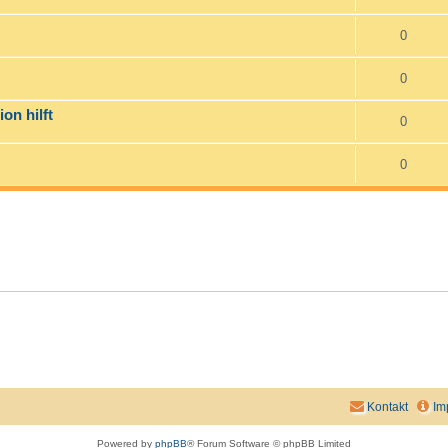
0
0
on hilft
0
0
Kontakt
Im
Powered by
phpBB
® Forum Software © phpBB Limited