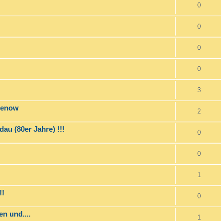
0
0
0
0
3
osenow
2
 (80er Jahre) !!!
0
0
1
!!
0
n und....
1