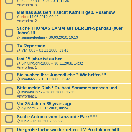
Katherina
«
15.08.2011, 11:39
Antworten:
3
Mathias aus Berlin sucht Kathrin geb. Rosenow
rio
«
17.05.2010, 09:42
Antworten:
2
Suche THOMAS LAMM aus BERLIN-Spandau (80er
Jahre) !!!
summerfeeling
«
30.03.2010, 19:13
TV Reportage
MM_001
«
02.12.2008, 13:41
fast 15 jahre ist es her
SinfullySonic2006
«
30.11.2008, 14:32
Antworten:
1
Sie suchen Ihre Jugendliebe ? Wir helfen !!!
lovetalk77
«
13.11.2008, 13:44
Bitte melde Dich ! Du hast Sommersprossen und....
mayana1977
«
26.08.2008, 22:23
Antworten:
1
Vor 35 Jahren-35 years ago
Ayurlomi
«
11.07.2008, 08:24
Suche Antonio vom Lanzarote Park!!!!!
rubio
«
09.06.2007, 22:27
Die große Liebe wiedertreffen: TV-Produktion hilft