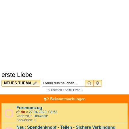
erste Liebe
SUCHE
ERWEITERTE 
NEUES THEMA
18 Themen • Seite
1
von
1
Bekanntmachungen
Forenumzug
rio
«
27.04.2023, 08:53
Verfasst in
Hinweise
Antworten:
1
Neu: Spendenknopf - Teilen - Sichere Verbindung