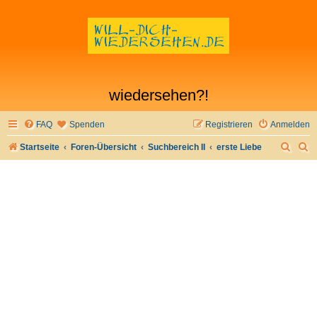
wiedersehen?!
FAQ
Spenden
Registrieren
Anmelden
S
S
Startseite
Foren-Übersicht
Suchbereich II
erste Liebe
u
u
c
c
h
h
e
e