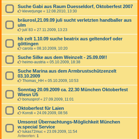
Suche Gabi aus Raum Duesseldorf, Oktoberfest 2007
kleverjunge
«
12.08.2010, 13:30
bräurosl,21.09.09 juli sucht verletzten handballer aus
ulm
juli´83
«
27.11.2009, 13:23
hb zelt 1.10.09 suche beatrix aus geltendorf oder
göttingen
carola
«
08.10.2009, 10:20
Suche Silke aus dem Weinzelt - 25.09.09!!
heimo-austria
«
05.10.2009, 18:38
Suche Marina aus dem Armbrustschützenzelt
03.10.2009
Thomas_HH
«
05.10.2009, 10:53
Sonntag 20.09.2009 ca. 22.30 München Oktoberfest
Wiesn U5
bonusprof
«
27.09.2009, 11:01
Oktoberfest für Laien
Konsti
«
24.09.2009, 08:56
Umsonst Übernachtungs-Möglichkeit München
w.special Service
lukas72muc
«
23.09.2009, 11:54
Antworten:
1