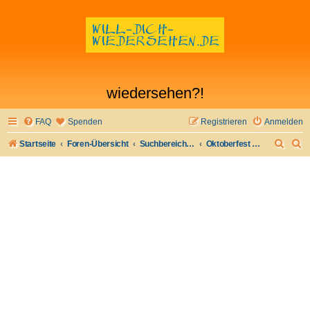
wiedersehen?!
FAQ
Spenden
Registrieren
Anmelden
S
S
Startseite
Foren-Übersicht
Suchbereich Ia - besondere Gelegenheiten
Oktoberfest München Flirt 2017
u
u
c
c
h
h
e
e