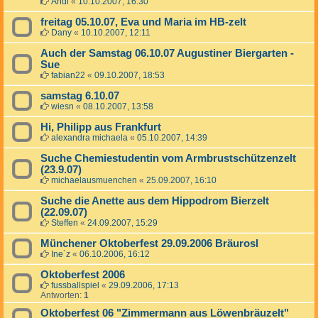
Andi
«
10.10.2007, 16:30
freitag 05.10.07, Eva und Maria im HB-zelt
Dany
«
10.10.2007, 12:11
Auch der Samstag 06.10.07 Augustiner Biergarten -
Sue
fabian22
«
09.10.2007, 18:53
samstag 6.10.07
wiesn
«
08.10.2007, 13:58
Hi, Philipp aus Frankfurt
alexandra michaela
«
05.10.2007, 14:39
Suche Chemiestudentin vom Armbrustschützenzelt
(23.9.07)
michaelausmuenchen
«
25.09.2007, 16:10
Suche die Anette aus dem Hippodrom Bierzelt
(22.09.07)
Steffen
«
24.09.2007, 15:29
Münchener Oktoberfest 29.09.2006 Bräurosl
Ine´z
«
06.10.2006, 16:12
Oktoberfest 2006
fussballspiel
«
29.09.2006, 17:13
Antworten:
1
Oktoberfest 06 "Zimmermann aus Löwenbräuzelt"