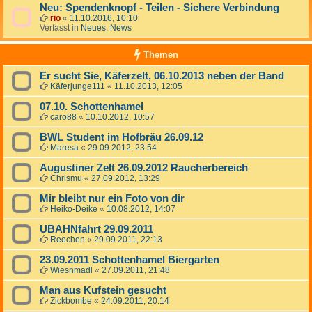
Neu: Spendenknopf - Teilen - Sichere Verbindung
rio
«
11.10.2016, 10:10
Verfasst in
Neues, News
Themen
Er sucht Sie, Käferzelt, 06.10.2013 neben der Band
Käferjunge111
«
11.10.2013, 12:05
07.10. Schottenhamel
caro88
«
10.10.2012, 10:57
BWL Student im Hofbräu 26.09.12
Maresa
«
29.09.2012, 23:54
Augustiner Zelt 26.09.2012 Raucherbereich
Chrismu
«
27.09.2012, 13:29
Mir bleibt nur ein Foto von dir
Heiko-Deike
«
10.08.2012, 14:07
UBAHNfahrt 29.09.2011
Reechen
«
29.09.2011, 22:13
23.09.2011 Schottenhamel Biergarten
Wiesnmadl
«
27.09.2011, 21:48
Man aus Kufstein gesucht
Zickbombe
«
24.09.2011, 20:14