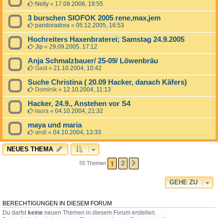
Nelly
«
17.09.2006, 19:55
3 burschen SIOFOK 2005 rene,max,jem
pandoradora
«
05.12.2005, 16:53
Hochreiters Haxenbraterei; Samstag 24.9.2005
Jip
«
29.09.2005, 17:12
Anja Schmalzbauer/ 25-09/ Löwenbräu
Gast
«
21.10.2004, 10:42
Suche Christina ( 20.09 Hacker, danach Käfers)
Dominik
«
12.10.2004, 11:13
Hacker, 24.9., Anstehen vor S4
laura
«
04.10.2004, 21:32
maya und maria
andi
«
04.10.2004, 13:33
NEUES THEMA
1
2
55 Themen
NÄCHSTE
GEHE ZU
BERECHTIGUNGEN IN DIESEM FORUM
Du darfst
keine
neuen Themen in diesem Forum erstellen.