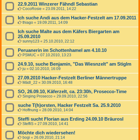
22.9.2011 Winzerer Fähndl Sebastian
CocoRosie
«
23.09.2011, 14:22
Ich suche Andi aus dem Hacker-Festzelt am 17.09.2011
thiago
«
19.09.2011, 14:09
Ich suche Malte aus dem Käfers Biergarten am
25.09.2010
sunny123
«
25.10.2010, 22:12
Peruanerin im Schottenhamel am 4.10.10
PSMUC
«
07.10.2010, 13:23
24.9.10, suche Benjamin, "Das Wiesnzelt" am Stiglm
ju
«
02.10.2010, 16:09
27.09.2010 Hacker-Festzelt Berliner Männertruppe
Mädl_22
«
30.09.2010, 16:48
SO, 26.09.10, Käferzelt, ca. 23:30h, Prosecco-Time
Singing Prosecco
«
29.09.2010, 22:56
suche T(h)orsten, Hacker Festzelt Sa. 25.9.2010
Hoffnung
«
28.09.2010, 14:04
Steffi sucht Florian aus Erding 24.09.10 Bräurosl
SteffiS
«
27.09.2010, 14:41
Möchte dich wiedersehen!
bogi
«
26.09.2010, 21:14