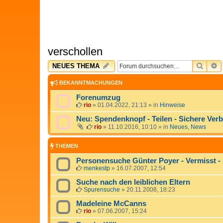
verschollen
SUCH
E
NEUES THEMA
BEKANNTMACHUNGEN
Forenumzug
rio
»
01.04.2022, 21:13
» in
Hinweise
Neu: Spendenknopf - Teilen - Sichere Ver
rio
»
11.10.2016, 10:10
» in
Neues, News
THEMEN
Personensuche Günter Poyer - Vermisst 
menkestp
»
16.07.2007, 12:54
Suche nach den leiblichen Eltern
Spurensuche
»
20.11.2008, 18:23
Madeleine McCanns
rio
»
07.06.2007, 15:24