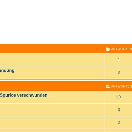
E
RWEITERTE SUCHE
ANTWORTEN
1
bindung
0
ANTWORTEN
- Spurlos verschwunden
10
0
0