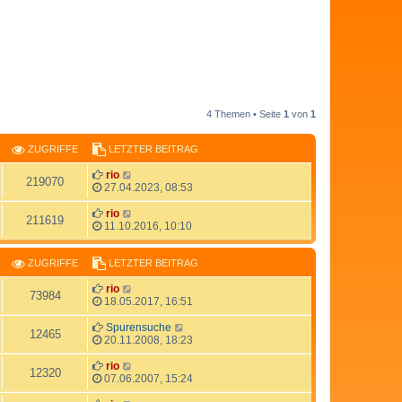
4 Themen • Seite
1
von
1
ZUGRIFFE
LETZTER BEITRAG
rio
219070
27.04.2023, 08:53
rio
211619
11.10.2016, 10:10
ZUGRIFFE
LETZTER BEITRAG
rio
73984
18.05.2017, 16:51
Spurensuche
12465
20.11.2008, 18:23
rio
12320
07.06.2007, 15:24