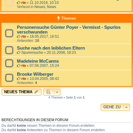
rio
«
11.10.2016, 10:10
Verfasst in
Neues, News
Themen
Personensuche Günter Poyer - Vermisst - Spurlos
verschwunden
rio
«
18.05.2017, 16:51
Antworten:
10
Suche nach den leiblichen Eltern
Spurensuche
«
20.11.2008, 18:23
Madeleine McCanns
rio
«
07.06.2007, 15:24
Brooke Wilberger
rio
«
13.04.2005, 08:42
Antworten:
4
NEUES THEMA
4 Themen • Seite
1
von
1
GEHE ZU
BERECHTIGUNGEN IN DIESEM FORUM
Du darfst
keine
neuen Themen in diesem Forum erstellen.
Du darfst
keine
Antworten zu Themen in diesem Forum erstellen.