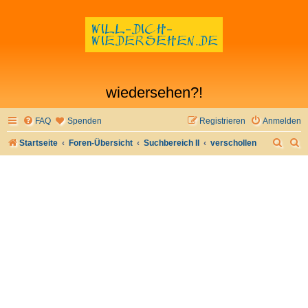
wiedersehen?!
FAQ
Spenden
Registrieren
Anmelden
S
S
Startseite
Foren-Übersicht
Suchbereich II
verschollen
u
u
c
c
h
h
e
e