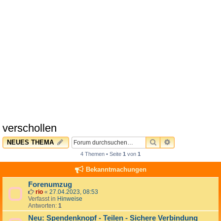
verschollen
SUCHE
ERWEITERTE 
NEUES THEMA
4 Themen • Seite
1
von
1
Bekanntmachungen
Forenumzug
rio
«
27.04.2023, 08:53
Verfasst in
Hinweise
Antworten:
1
Neu: Spendenknopf - Teilen - Sichere Verbindung