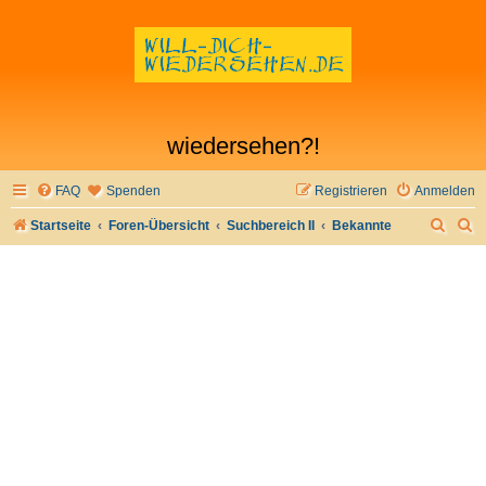
wiedersehen?!
FAQ
Spenden
Registrieren
Anmelden
S
S
Startseite
Foren-Übersicht
Suchbereich II
Bekannte
u
u
c
c
h
h
e
e