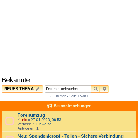
Bekannte
SUCHE
ERWEITERTE 
NEUES THEMA
21 Themen • Seite
1
von
1
Bekanntmachungen
Forenumzug
rio
«
27.04.2023, 08:53
Verfasst in
Hinweise
Antworten:
1
Neu: Spendenknopf - Teilen - Sichere Verbindung