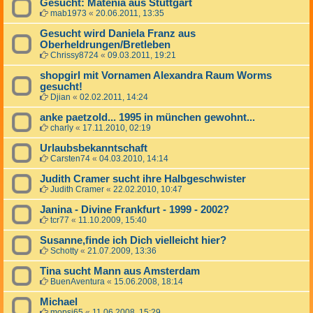
Gesucht: Matenia aus Stuttgart
mab1973
«
20.06.2011, 13:35
Gesucht wird Daniela Franz aus
Oberheldrungen/Bretleben
Chrissy8724
«
09.03.2011, 19:21
shopgirl mit Vornamen Alexandra Raum Worms
gesucht!
Djian
«
02.02.2011, 14:24
anke paetzold... 1995 in münchen gewohnt...
charly
«
17.11.2010, 02:19
Urlaubsbekanntschaft
Carsten74
«
04.03.2010, 14:14
Judith Cramer sucht ihre Halbgeschwister
Judith Cramer
«
22.02.2010, 10:47
Janina - Divine Frankfurt - 1999 - 2002?
tcr77
«
11.10.2009, 15:40
Susanne,finde ich Dich vielleicht hier?
Schotty
«
21.07.2009, 13:36
Tina sucht Mann aus Amsterdam
BuenAventura
«
15.06.2008, 18:14
Michael
mopsi65
«
11.06.2008, 15:29