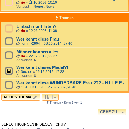
rio
«
11.10.2016, 10:10
Verfasst in
Neues, News
Themen
Einfach nur Flirten?
rio
«
12.08.2005, 11:38
Wer kennt diese Frau
Tommy2804
«
08.10.2014, 17:40
Männer können alles
rio
«
22.12.2012, 22:37
Antworten:
6
Wer kennt dieses Mädel?!
Sucher
«
19.12.2012, 17:22
Antworten:
8
Wer kennt diese WUNDERBARE Frau ??? - H I L F E -
OST_FRIE_SE
«
25.02.2009, 20:40
NEUES THEMA
5 Themen • Seite
1
von
1
GEHE ZU
BERECHTIGUNGEN IN DIESEM FORUM