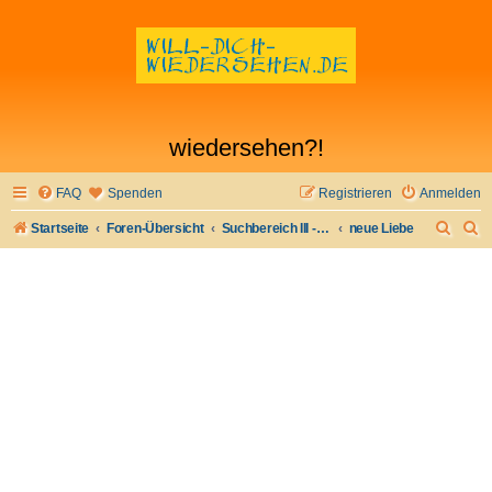
wiedersehen?!
FAQ
Spenden
Registrieren
Anmelden
S
S
Startseite
Foren-Übersicht
Suchbereich III - Bekanntschaften machen
neue Liebe
u
u
c
c
h
h
e
e